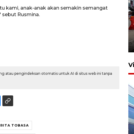
tu kami, anak-anak akan semakin semangat
," sebut Rusmina.
Pelaporan SPT Tahunan di
Sumut
27 April 2026 15:34
V
g atau pengindeksan otomatis untuk AI di situs web ini tanpa
IDAI perkuat kompetensi
RITA TOBASA
dokter tangani penyakit