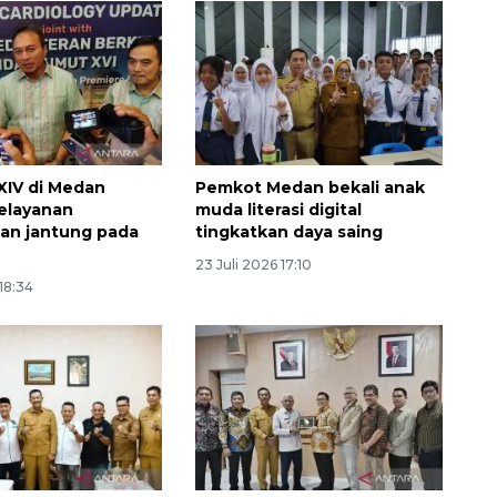
 XIV di Medan
Pemkot Medan bekali anak
elayanan
muda literasi digital
an jantung pada
tingkatkan daya saing
23 Juli 2026 17:10
 18:34
Ekonomi triwulan II-2026
tumbuh 5,29 persen
2026-08-06 18:45:00