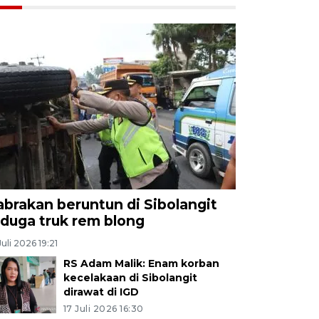
abrakan beruntun di Sibolangit
iduga truk rem blong
Juli 2026 19:21
RS Adam Malik: Enam korban
kecelakaan di Sibolangit
dirawat di IGD
17 Juli 2026 16:30