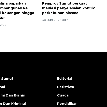
dina paparkan
Pemprov Sumut perkuat
pembangunan ke
mediasi penyelesaian konflik
ti keuangan hingga
perkebunan plasma
tur
30 Juni 2026 08:31
22:08
a Sumut
Editorial
nal
Peristiwa
mi Dan Bisnis
Cuaca
 Dan Kriminal
Pendidikan