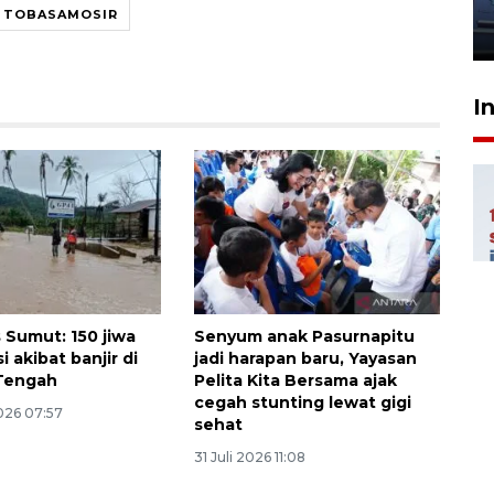
jantung anak
DI TOBASAMOSIR
23 Juli 2026 20:04
I
 Sumut: 150 jiwa
Senyum anak Pasurnapitu
 akibat banjir di
jadi harapan baru, Yayasan
 Tengah
Pelita Kita Bersama ajak
cegah stunting lewat gigi
026 07:57
sehat
31 Juli 2026 11:08