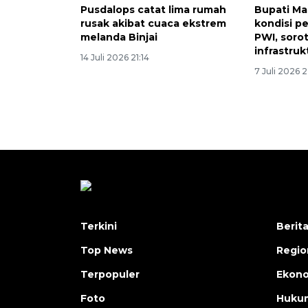
Pusdalops catat lima rumah
Bupati Ma
rusak akibat cuaca ekstrem
kondisi 
melanda Binjai
PWI, soro
infrastruk
14 Juli 2026 21:14
7 Juli 2026 
Terkini
Berit
Top News
Regio
Terpopuler
Ekono
Foto
Hukum