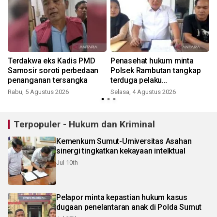
Terdakwa eks Kadis PMD
Penasehat hukum minta
Samosir soroti perbedaan
Polsek Rambutan tangkap
penanganan tersangka
terduga pelaku
penganiayaan anak
Rabu, 5 Agustus 2026
Selasa, 4 Agustus 2026
R
Terpopuler - Hukum dan Kriminal
Kemenkum Sumut-Umiversitas Asahan
sinergi tingkatkan kekayaan intelktual
Jul 10th
Pelapor minta kepastian hukum kasus
dugaan penelantaran anak di Polda Sumut