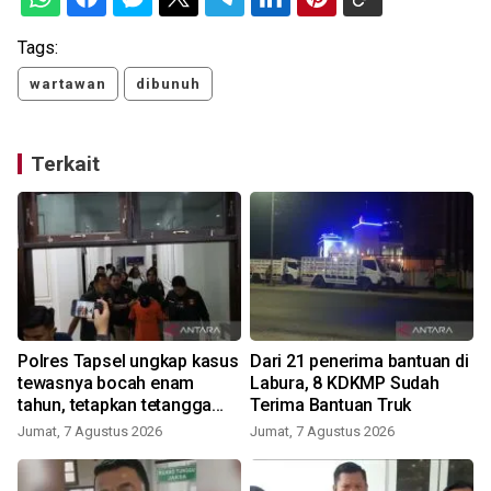
Tags:
wartawan
dibunuh
Terkait
Polres Tapsel ungkap kasus
Dari 21 penerima bantuan di
tewasnya bocah enam
Labura, 8 KDKMP Sudah
tahun, tetapkan tetangga
Terima Bantuan Truk
korban sebagai tersangka
Jumat, 7 Agustus 2026
Jumat, 7 Agustus 2026