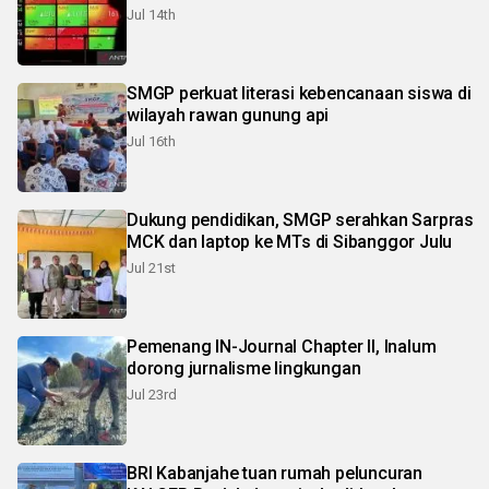
Jul 14th
SMGP perkuat literasi kebencanaan siswa di
wilayah rawan gunung api
Jul 16th
Dukung pendidikan, SMGP serahkan Sarpras
MCK dan laptop ke MTs di Sibanggor Julu
Jul 21st
Pemenang IN-Journal Chapter II, Inalum
dorong jurnalisme lingkungan
Jul 23rd
BRI Kabanjahe tuan rumah peluncuran