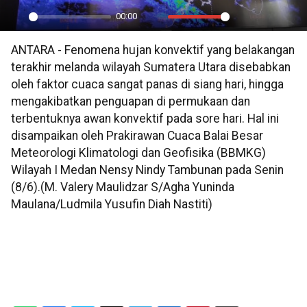
00:00
Play
Mute
Settings
PIP
En
ANTARA - Fenomena hujan konvektif yang belakangan
ful
terakhir melanda wilayah Sumatera Utara disebabkan
oleh faktor cuaca sangat panas di siang hari, hingga
mengakibatkan penguapan di permukaan dan
terbentuknya awan konvektif pada sore hari. Hal ini
disampaikan oleh Prakirawan Cuaca Balai Besar
Meteorologi Klimatologi dan Geofisika (BBMKG)
Wilayah I Medan Nensy Nindy Tambunan pada Senin
(8/6).(M. Valery Maulidzar S/Agha Yuninda
Maulana/Ludmila Yusufin Diah Nastiti)