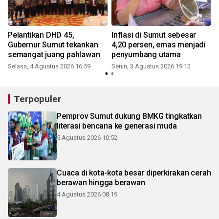
Pelantikan DHD 45,
Inflasi di Sumut sebesar
Gubernur Sumut tekankan
4,20 persen, emas menjadi
semangat juang pahlawan
penyumbang utama
Selasa, 4 Agustus 2026 16:59
Senin, 3 Agustus 2026 19:12
K
Terpopuler
Pemprov Sumut dukung BMKG tingkatkan
literasi bencana ke generasi muda
5 Agustus 2026 10:52
Cuaca di kota-kota besar diperkirakan cerah
berawan hingga berawan
4 Agustus 2026 08:19