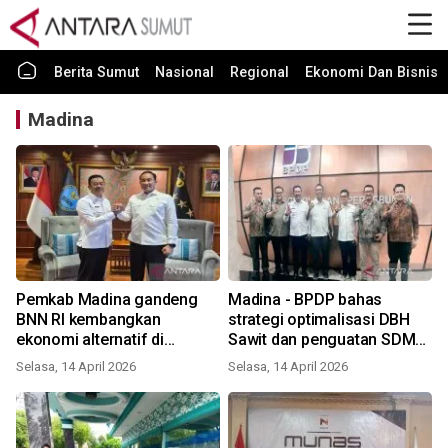
Berita Sumut
Nasional
Regional
Ekonomi Dan Bisnis
Madina
Pemkab Madina gandeng
Madina - BPDP bahas
BNN RI kembangkan
strategi optimalisasi DBH
ekonomi alternatif di
Sawit dan penguatan SDM
Panyabungan Timur
petani
Selasa, 14 April 2026
Selasa, 14 April 2026