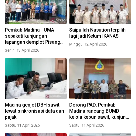
Pemkab Madina - UMA
Saipullah Nasution terpilih
sepakati kunjungan
lagi jadi Ketum IKANAS
lapangan demplot Pisang
Minggu, 12 April 2026
Kepok
Senin, 13 April 2026
Madina genjot DBH sawit
Dorong PAD, Pemkab
lewat sinkronisasi data dan
Madina rancang BUMD
pajak
kelola kebun sawit, kunjungi
Agrinas Palma Nusantara
Sabtu, 11 April 2026
Sabtu, 11 April 2026