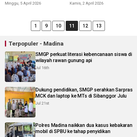
warga tenang
Minggu, 5 April 2026
Kamis, 2 April 2026
1
9
10
11
12
13
Terpopuler - Madina
SMGP perkuat literasi kebencanaan siswa di
wilayah rawan gunung api
Jul 16th
Dukung pendidikan, SMGP serahkan Sarpras
MCK dan laptop ke MTs di Sibanggor Julu
Jul 21st
Polres Madina naikkan dua kasus kebakaran
mobil di SPBU ke tahap penyidikan