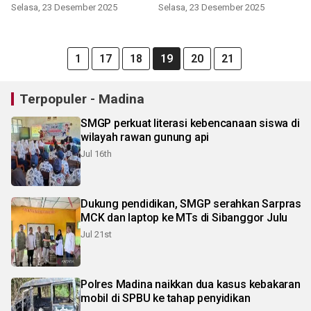
kepatuhan hukum Pers
Selasa, 23 Desember 2025
Selasa, 23 Desember 2025
1
17
18
19
20
21
Terpopuler - Madina
SMGP perkuat literasi kebencanaan siswa di
wilayah rawan gunung api
Jul 16th
Dukung pendidikan, SMGP serahkan Sarpras
MCK dan laptop ke MTs di Sibanggor Julu
Jul 21st
Polres Madina naikkan dua kasus kebakaran
mobil di SPBU ke tahap penyidikan