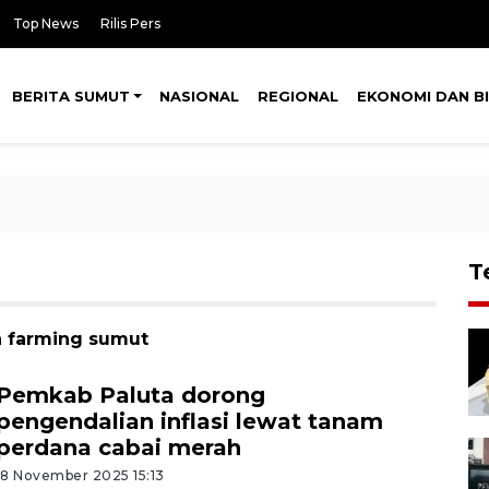
Top News
Rilis Pers
BERITA SUMUT
NASIONAL
REGIONAL
EKONOMI DAN BI
T
n farming sumut
Pemkab Paluta dorong
pengendalian inflasi lewat tanam
perdana cabai merah
18 November 2025 15:13