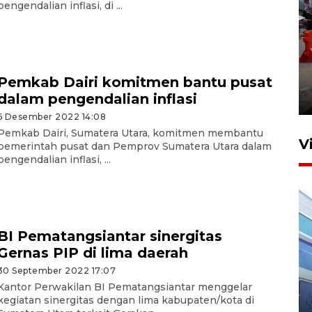
pengendalian inflasi, di ...
Pelaporan SPT Tahunan di
Sumut
Pemkab Dairi komitmen bantu pusat
dalam pengendalian inflasi
27 April 2026 15:34
6 Desember 2022 14:08
Pemkab Dairi, Sumatera Utara, komitmen membantu
V
pemerintah pusat dan Pemprov Sumatera Utara dalam
pengendalian inflasi, ...
BI Pematangsiantar sinergitas
Gernas PIP di lima daerah
30 September 2022 17:07
IDAI perkuat kompetensi
Kantor Perwakilan BI Pematangsiantar menggelar
dokter tangani penyakit
kegiatan sinergitas dengan lima kabupaten/kota di
jantung anak