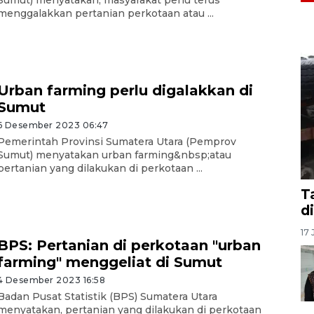
Sumut) menyatakan, masyarakat perlu terus
menggalakkan pertanian perkotaan atau ...
Urban farming perlu digalakkan di
Sumut
6 Desember 2023 06:47
Pemerintah Provinsi Sumatera Utara (Pemprov
Sumut) menyatakan urban farming&nbsp;atau
pertanian yang dilakukan di perkotaan ...
T
d
17 
BPS: Pertanian di perkotaan "urban
farming" menggeliat di Sumut
4 Desember 2023 16:58
Badan Pusat Statistik (BPS) Sumatera Utara
menyatakan, pertanian yang dilakukan di perkotaan