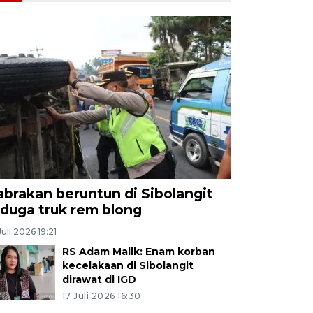
abrakan beruntun di Sibolangit
iduga truk rem blong
Juli 2026 19:21
RS Adam Malik: Enam korban
kecelakaan di Sibolangit
dirawat di IGD
17 Juli 2026 16:30