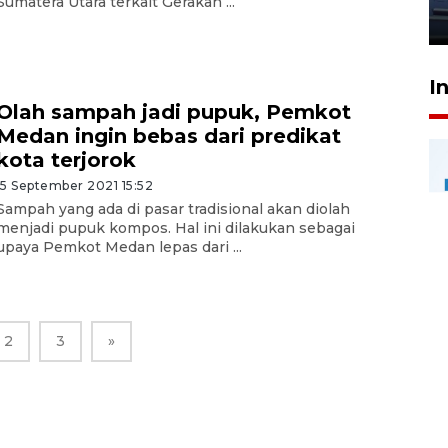
Sumatera Utara terkait Gerakan ...
23 Juli 2026 20:04
I
Olah sampah jadi pupuk, Pemkot
Medan ingin bebas dari predikat
kota terjorok
15 September 2021 15:52
Sampah yang ada di pasar tradisional akan diolah
menjadi pupuk kompos. Hal ini dilakukan sebagai
upaya Pemkot Medan lepas dari ...
2
3
»