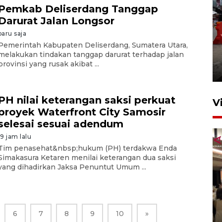
Pemkab Deliserdang Tanggap
Darurat Jalan Longsor
baru saja
Pelaporan SPT Tahunan di
Pemerintah Kabupaten Deliserdang, Sumatera Utara,
melakukan tindakan tanggap darurat terhadap jalan
Sumut
provinsi yang rusak akibat ...
27 April 2026 15:34
PH nilai keterangan saksi perkuat
V
proyek Waterfront City Samosir
selesai sesuai adendum
19 jam lalu
Tim penasehat&nbsp;hukum (PH) terdakwa Enda
Simakasura Ketaren menilai keterangan dua saksi
yang dihadirkan Jaksa Penuntut Umum ...
Kodam I Bukit Barisan
luncurkan program Kodam
6
7
8
9
10
»
Berhaji