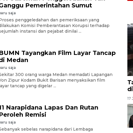
Ganggu Pemerintahan Sumut
baru saja
Proses penggeledahan dan pemeriksaan yang
dilakukan Komisi Pemberantasan Korupsi terhadap
sejumlah instansi dan pejabat dinilai ...
BUMN Tayangkan Film Layar Tancap
di Medan
baru saja
Sekitar 300 orang warga Medan memadati Lapangan
Yon Zipur Kodam Bukit Barisan menyaksikan film
T
layar tancap yang digelar ...
d
17 
11 Narapidana Lapas Dan Rutan
Peroleh Remisi
baru saja
Sebanyak sebelas narapidana dari Lembaga