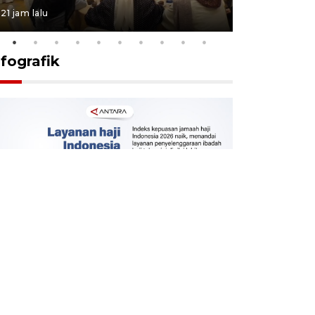
21 jam lalu
5 Agustus 202
nfografik