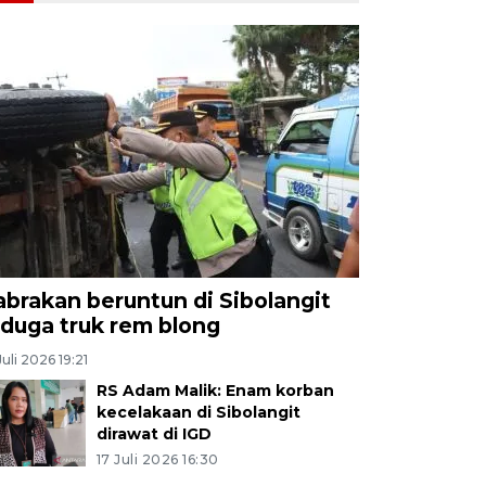
abrakan beruntun di Sibolangit
iduga truk rem blong
Juli 2026 19:21
RS Adam Malik: Enam korban
kecelakaan di Sibolangit
dirawat di IGD
17 Juli 2026 16:30