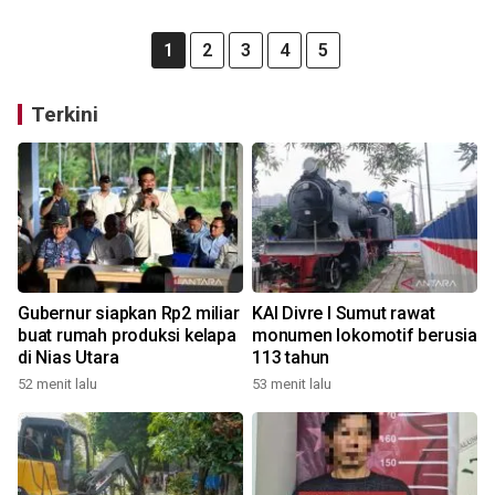
1
2
3
4
5
Terkini
Gubernur siapkan Rp2 miliar
KAI Divre I Sumut rawat
buat rumah produksi kelapa
monumen lokomotif berusia
di Nias Utara
113 tahun
52 menit lalu
53 menit lalu