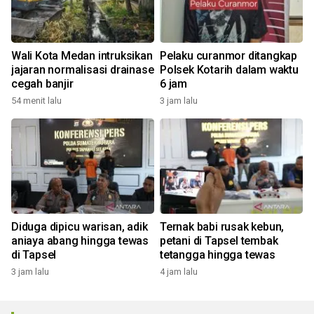
Wali Kota Medan intruksikan
Pelaku curanmor ditangkap
jajaran normalisasi drainase
Polsek Kotarih dalam waktu
cegah banjir
6 jam
54 menit lalu
3 jam lalu
Diduga dipicu warisan, adik
Ternak babi rusak kebun,
aniaya abang hingga tewas
petani di Tapsel tembak
di Tapsel
tetangga hingga tewas
3 jam lalu
4 jam lalu