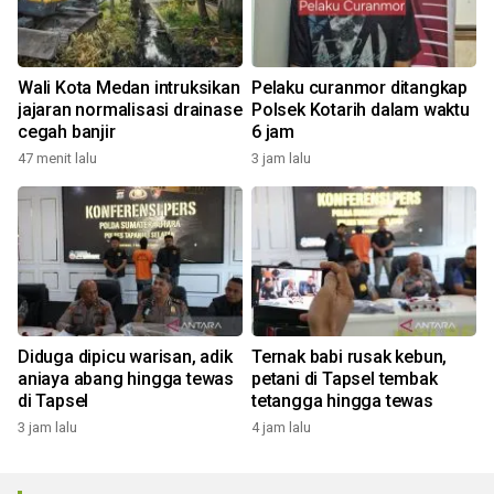
Wali Kota Medan intruksikan
Pelaku curanmor ditangkap
jajaran normalisasi drainase
Polsek Kotarih dalam waktu
cegah banjir
6 jam
47 menit lalu
3 jam lalu
Diduga dipicu warisan, adik
Ternak babi rusak kebun,
aniaya abang hingga tewas
petani di Tapsel tembak
di Tapsel
tetangga hingga tewas
3 jam lalu
4 jam lalu