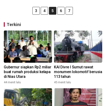
3
4
5
6
7
Terkini
Gubernur siapkan Rp2 miliar
KAI Divre I Sumut rawat
buat rumah produksi kelapa
monumen lokomotif berusia
di Nias Utara
113 tahun
44 menit lalu
45 menit lalu