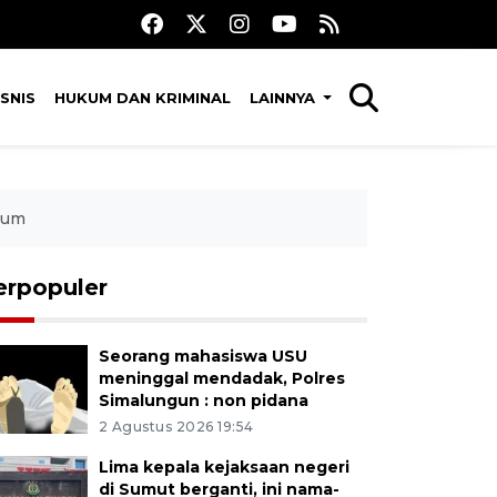
SNIS
HUKUM DAN KRIMINAL
LAINNYA
kum
erpopuler
Seorang mahasiswa USU
meninggal mendadak, Polres
Simalungun : non pidana
2 Agustus 2026 19:54
Lima kepala kejaksaan negeri
di Sumut berganti, ini nama-