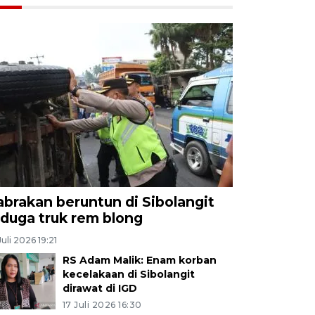
abrakan beruntun di Sibolangit
iduga truk rem blong
Juli 2026 19:21
RS Adam Malik: Enam korban
kecelakaan di Sibolangit
dirawat di IGD
17 Juli 2026 16:30