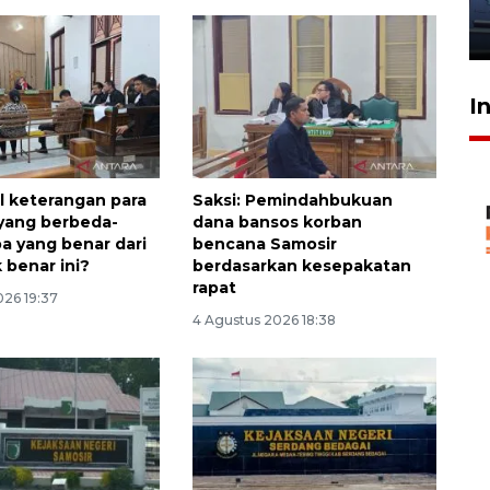
jantung anak
23 Juli 2026 20:04
I
l keterangan para
Saksi: Pemindahbukuan
 yang berbeda-
dana bansos korban
pa yang benar dari
bencana Samosir
 benar ini?
berdasarkan kesepakatan
rapat
026 19:37
4 Agustus 2026 18:38