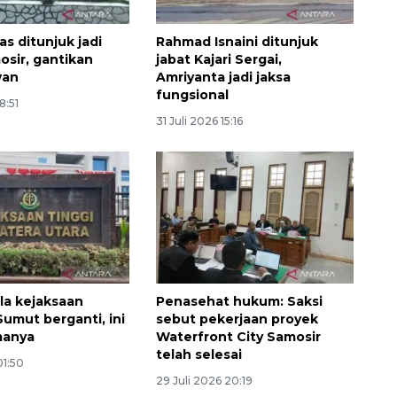
s ditunjuk jadi
Rahmad Isnaini ditunjuk
osir, gantikan
jabat Kajari Sergai,
wan
Amriyanta jadi jaksa
fungsional
8:51
31 Juli 2026 15:16
Belanja turis asing beri angin
segar bagi ekonomi
2026-08-05 09:00:00
la kejaksaan
Penasehat hukum: Saksi
Sumut berganti, ini
sebut pekerjaan proyek
manya
Waterfront City Samosir
telah selesai
01:50
29 Juli 2026 20:19