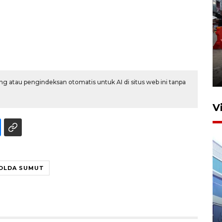
Pelaporan SPT Tahunan di
Sumut
27 April 2026 15:34
g atau pengindeksan otomatis untuk AI di situs web ini tanpa
V
OLDA SUMUT
IDAI perkuat kompetensi
dokter tangani penyakit