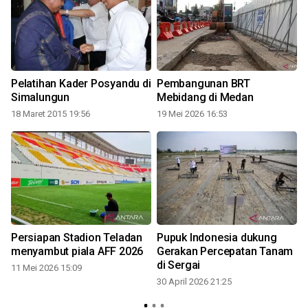
r
Pelatihan Kader Posyandu di
Pembangunan BRT
Simalungun
Mebidang di Medan
18 Maret 2015 19:56
19 Mei 2026 16:53
3
Persiapan Stadion Teladan
Pupuk Indonesia dukung
menyambut piala AFF 2026
Gerakan Percepatan Tanam
di Sergai
11 Mei 2026 15:09
30 April 2026 21:25
2