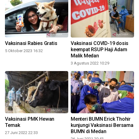
Vaksinasi Rabies Gratis
Vaksinasi COVID-19 dosis
i
keempat RSUP Haji Adam
5 Oktober 2023 16:32
Malik Medan
3 Agustus 2022 10:29
Vaksinasi PMK Hewan
Menteri BUMN Erick Thohir
Ternak
kunjungi Vaksinasi Bersama
BUMN di Medan
27 Juni 2022 22:33
3
26 Juni 2021 20:43