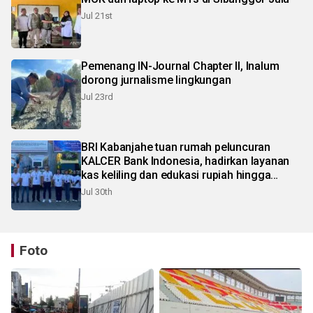
Jul 21st
Pemenang IN-Journal Chapter II, Inalum
dorong jurnalisme lingkungan
Jul 23rd
BRI Kabanjahe tuan rumah peluncuran
KALCER Bank Indonesia, hadirkan layanan
kas keliling dan edukasi rupiah hingga
pelosok Karo
Jul 30th
Foto