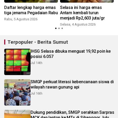
Daftar lengkap harga emas
Selasa ini harga emas
tiga jenama Pegadaian Rabu
Antam kembali turun
menjadi Rp2,603 juta/gr
Rabu, 5 Agustus 2026
Selasa, 4 Agustus 2026
R
Terpopuler - Berita Sumut
IHSG Selasa dibuka menguat 19,92 poin ke
posisi 6.057
Jul 14th
SMGP perkuat literasi kebencanaan siswa di
wilayah rawan gunung api
Jul 16th
Dukung pendidikan, SMGP serahkan Sarpras
MCK dan laptop ke MTs di Sibanggor Julu