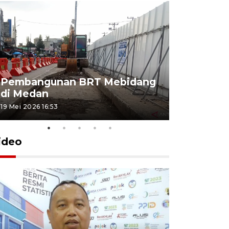
Pembangunan BRT Mebidang
Persiapa
di Medan
menyambu
19 Mei 2026 16:53
11 Mei 2026 15
ideo