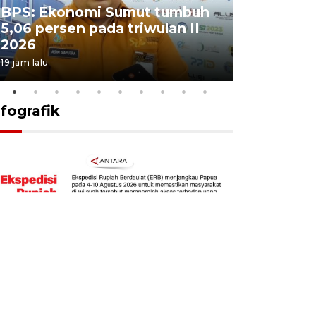
BPS: Ekonomi Sumut tumbuh
Pelantik
5,06 persen pada triwulan II
Sumut te
2026
juang pa
19 jam lalu
4 Agustus 202
nfografik