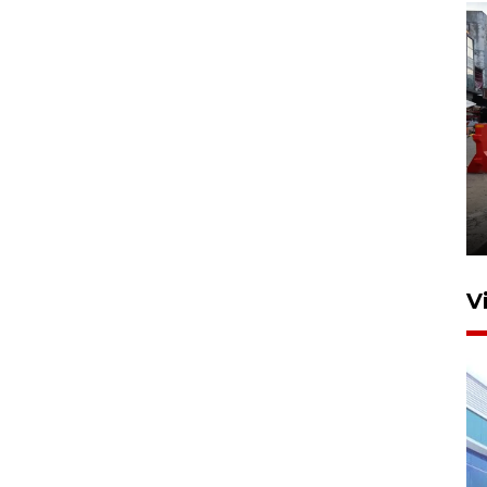
Pelaporan SPT Tahunan di
Sumut
27 April 2026 15:34
V