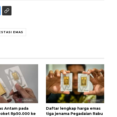
ESTASI EMAS
Sinyal positif perekonomian
Indonesia
2026-08-05 15:00:00
as Antam pada
Daftar lengkap harga emas
oket Rp50.000 ke
tiga jenama Pegadaian Rabu