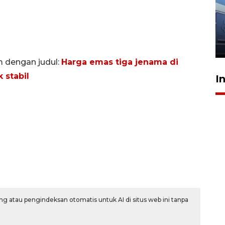
IDAI perkuat kompetensi
dokter tangani penyakit
jantung anak
23 Juli 2026 20:04
m dengan judul:
Harga emas tiga jenama di
 stabil
I
g atau pengindeksan otomatis untuk AI di situs web ini tanpa