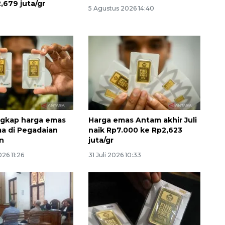
,679 juta/gr
5 Agustus 2026 14:40
ngkap harga emas
Harga emas Antam akhir Juli
ma di Pegadaian
naik Rp7.000 ke Rp2,623
n
juta/gr
26 11:26
31 Juli 2026 10:33