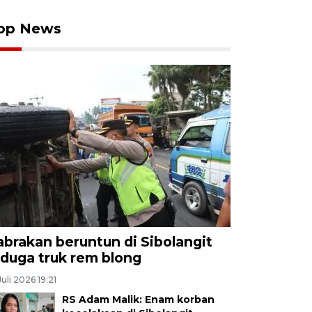
op News
abrakan beruntun di Sibolangit
iduga truk rem blong
Juli 2026 19:21
RS Adam Malik: Enam korban