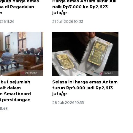
ngkap harga emas
Harga emas Antam akhir Juli
ma di Pegadaian
naik Rp7.000 ke Rp2,623
n
juta/gr
26 11:26
31 Juli 2026 10:33
ebut sejumlah
Selasa ini harga emas Antam
kait dalam
turun Rp9.000 jadi Rp2,613
n Smartboard
juta/gr
i persidangan
28 Juli 2026 10:55
11:48