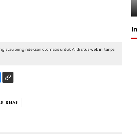
jantung anak
23 Juli 2026 20:04
I
g atau pengindeksan otomatis untuk AI di situs web ini tanpa
SI EMAS