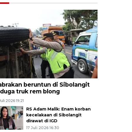
abrakan beruntun di Sibolangit
iduga truk rem blong
Juli 2026 19:21
RS Adam Malik: Enam korban
kecelakaan di Sibolangit
dirawat di IGD
17 Juli 2026 16:30