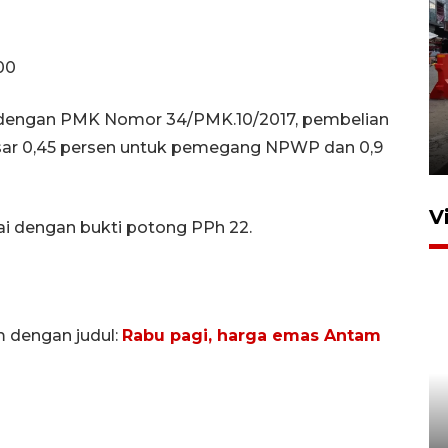
00
Pelaporan SPT Tahunan di
i dengan PMK Nomor 34/PMK.10/2017, pembelian
Sumut
ar 0,45 persen untuk pemegang NPWP dan 0,9
27 April 2026 15:34
V
i dengan bukti potong PPh 22.
m dengan judul:
Rabu pagi, harga emas Antam
IDAI perkuat kompetensi
dokter tangani penyakit