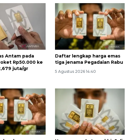
as Antam pada
Daftar lengkap harga emas
oket Rp50.000 ke
tiga jenama Pegadaian Rabu
,679 juta/gr
5 Agustus 2026 14:40
Sinyal positif perekonomian
Indonesia
2026-08-05 15:00:00