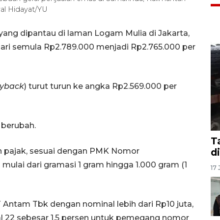
al Hidayat/YU
ang dipantau di laman Logam Mulia di Jakarta,
dari semula Rp2.789.000 menjadi Rp2.765.000 per
yback
) turut turun ke angka Rp2.569.000 per
berubah.
T
an pajak, sesuai dengan PMK Nomor
d
ulai dari gramasi 1 gram hingga 1.000 gram (1
17 
Antam Tbk dengan nominal lebih dari Rp10 juta,
al 22 sebesar 1,5 persen untuk pemegang nomor