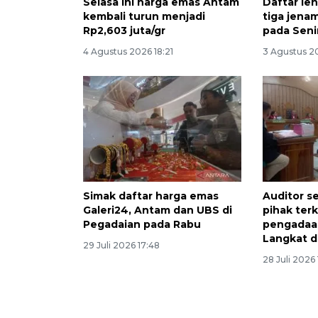
Selasa ini harga emas Antam
Daftar le
kembali turun menjadi
tiga jena
Rp2,603 juta/gr
pada Seni
4 Agustus 2026 18:21
3 Agustus 20
Simak daftar harga emas
Auditor s
Galeri24, Antam dan UBS di
pihak ter
Pegadaian pada Rabu
pengadaa
Langkat d
29 Juli 2026 17:48
28 Juli 2026 