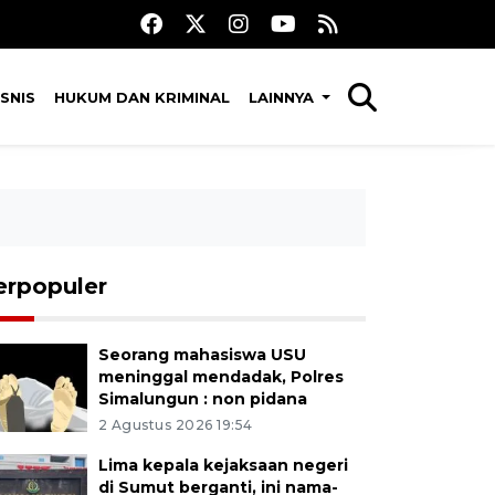
SNIS
HUKUM DAN KRIMINAL
LAINNYA
erpopuler
Seorang mahasiswa USU
meninggal mendadak, Polres
Simalungun : non pidana
2 Agustus 2026 19:54
Lima kepala kejaksaan negeri
di Sumut berganti, ini nama-