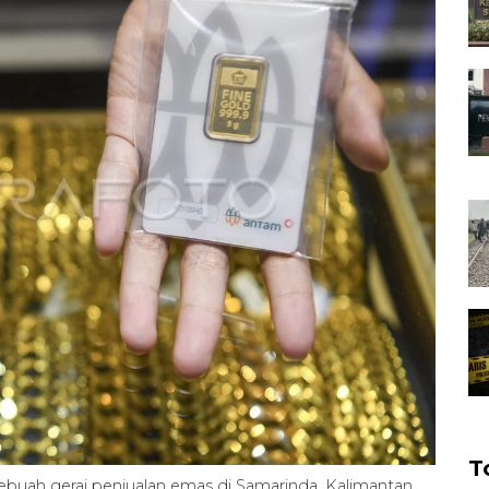
T
buah gerai penjualan emas di Samarinda, Kalimantan