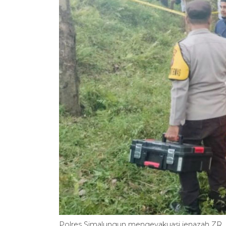
Polres Simalungun mengevakuasi jenazah ZR