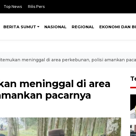
Top News
Rilis Pers
BERITA SUMUT
NASIONAL
REGIONAL
EKONOMI DAN BI
itemukan meninggal di area perkebunan, polisi amankan pac
T
kan meninggal di area
 amankan pacarnya