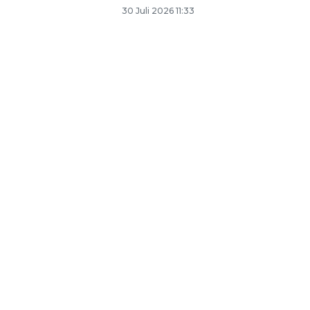
30 Juli 2026 11:33
SPHP jaga harga beras
2026-08-08 06:00:00