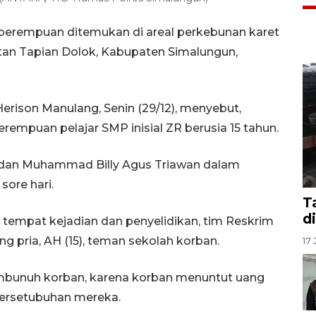
perempuan ditemukan di areal perkebunan karet
an Tapian Dolok, Kabupaten Simalungun,
erison Manulang, Senin (29/12), menyebut,
erempuan pelajar SMP inisial ZR berusia 15 tahun.
 dan Muhammad Billy Agus Triawan dalam
sore hari.
T
d
tempat kejadian dan penyelidikan, tim Reskrim
 pria, AH (15), teman sekolah korban.
17 
bunuh korban, karena korban menuntut uang
persetubuhan mereka.