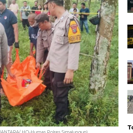
T
. (ANTARA/ HO-Humas Polres Simalungun)