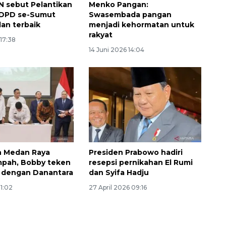
 sebut Pelantikan
Menko Pangan:
DPD se-Sumut
Swasembada pangan
dan terbaik
menjadi kehormatan untuk
rakyat
 17:38
14 Juni 2026 14:04
Ekonomi triwulan II-2026
tumbuh 5,29 persen
n Medan Raya
Presiden Prabowo hadiri
2026-08-06 18:45:00
mpah, Bobby teken
resepsi pernikahan El Rumi
 dengan Danantara
dan Syifa Hadju
21:02
27 April 2026 09:16