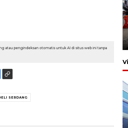
Pelaporan SPT Tahunan di
Sumut
27 April 2026 15:34
g atau pengindeksan otomatis untuk AI di situs web ini tanpa
V
DELI SERDANG
IDAI perkuat kompetensi
dokter tangani penyakit