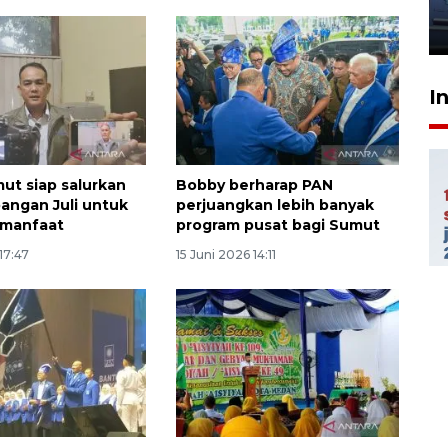
jantung anak
23 Juli 2026 20:04
I
ut siap salurkan
Bobby berharap PAN
angan Juli untuk
perjuangkan lebih banyak
 manfaat
program pusat bagi Sumut
17:47
15 Juni 2026 14:11