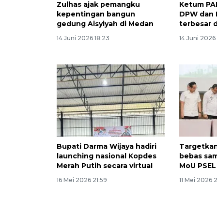
Zulhas ajak pemangku
Ketum PAN
kepentingan bangun
DPW dan 
gedung Aisyiyah di Medan
terbesar 
14 Juni 2026 18:23
14 Juni 2026
Bupati Darma Wijaya hadiri
Targetka
launching nasional Kopdes
bebas sa
Merah Putih secara virtual
MoU PSEL
16 Mei 2026 21:59
11 Mei 2026 