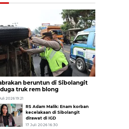
abrakan beruntun di Sibolangit
iduga truk rem blong
Juli 2026 19:21
RS Adam Malik: Enam korban
kecelakaan di Sibolangit
dirawat di IGD
17 Juli 2026 16:30