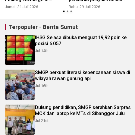
berbagi kegiatan
dan ganguan jantung
Jumat, 31 Juli 2026
Rabu, 29 Juli 2026
S
perlombaan
Terpopuler - Berita Sumut
IHSG Selasa dibuka menguat 19,92 poin ke
posisi 6.057
Jul 14th
SMGP perkuat literasi kebencanaan siswa di
wilayah rawan gunung api
Jul 16th
Dukung pendidikan, SMGP serahkan Sarpras
MCK dan laptop ke MTs di Sibanggor Julu
Jul 21st