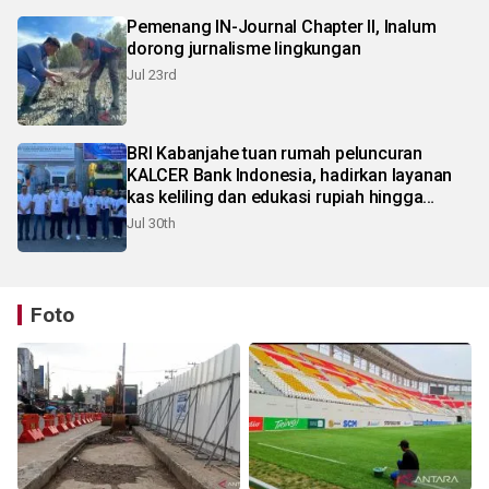
Pemenang IN-Journal Chapter II, Inalum
dorong jurnalisme lingkungan
Jul 23rd
BRI Kabanjahe tuan rumah peluncuran
KALCER Bank Indonesia, hadirkan layanan
kas keliling dan edukasi rupiah hingga
pelosok Karo
Jul 30th
Foto