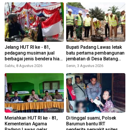
Jelang HUT RI ke - 81,
Bupati Padang Lawas letak
pedagang musiman jual
batu pertama pembangunan
berbagai jenis bendera hias
jembatan di Desa Batang
di Sibuhuan
Bulu Baru
Sabtu, 8 Agustus 2026
Senin, 3 Agustus 2026
S
Meriahkan HUT RI ke - 81,
Di tinggal suami, Polsek
Kementerian Agama
Barumun bantu IRT
t
Padang Lawas gelar
penderita penyakit asites