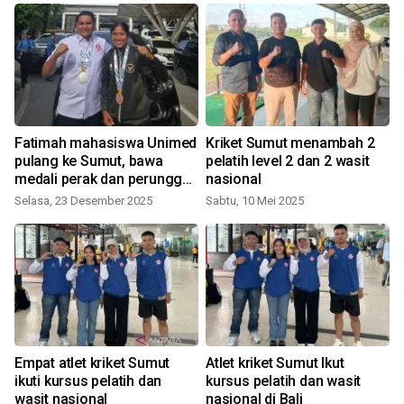
Fatimah mahasiswa Unimed
Kriket Sumut menambah 2
pulang ke Sumut, bawa
pelatih level 2 dan 2 wasit
medali perak dan perunggu
nasional
SEA Games Thailand 2025
Selasa, 23 Desember 2025
Sabtu, 10 Mei 2025
Empat atlet kriket Sumut
Atlet kriket Sumut Ikut
ikuti kursus pelatih dan
kursus pelatih dan wasit
wasit nasional
nasional di Bali