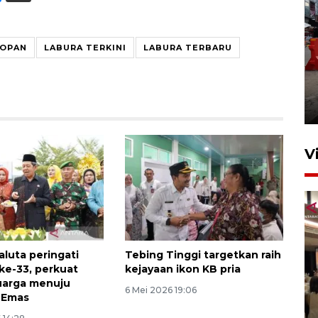
NOPAN
LABURA TERKINI
LABURA TERBARU
Pelaporan SPT Tahunan di
Sumut
27 April 2026 15:34
V
luta peringati
Tebing Tinggi targetkan raih
ke-33, perkuat
kejayaan ikon KB pria
uarga menuju
Kodam I Bukit Barisan
6 Mei 2026 19:06
 Emas
luncurkan program Kodam