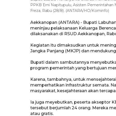
PPKB Erni Napitupulu, Asisten Pemerintahan
Freza, Rabu (28/8). (ANTARA/HO/Kominfo)
Aekkanopan (ANTARA) - Bupati Labuhanb
meninjau pelaksanaan Keluarga Berenc
dilaksanakan di RSUD Aekkanopan, Rabu
Kegiatan itu dimaksudkan untuk mening
Jangka Panjang (MKJP) dan mendukung t
Bupati dalam sambutannya menyebutkan
program pemerintah yang bertujuan men
Karena, tambahnya, untuk mensejahter
memperhatikan infrastruktur semata. 
masyarakat, kesejahteraan akan tercapa
Ia juga meyebutkan, peserta akseptor K
tersebut berjumlah 24 orang. Mereka m
atau gratis.