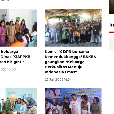
Berhaji
 14:28
27 Juli 2026 20:00
I
 keluarga
Komisi IX DPR bersama
, Dinas P3APPKB
Kemendukbangga/ BKKBN
nan KB gratis
gaungkan "Keluarga
Berkualitas Menuju
2025 10:03
Indonesia Emas"
25 Juli 2025 14:54