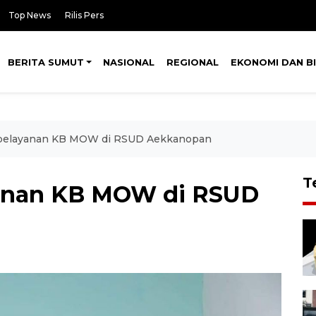
Top News
Rilis Pers
BERITA SUMUT
NASIONAL
REGIONAL
EKONOMI DAN BI
u pelayanan KB MOW di RSUD Aekkanopan
T
yanan KB MOW di RSUD