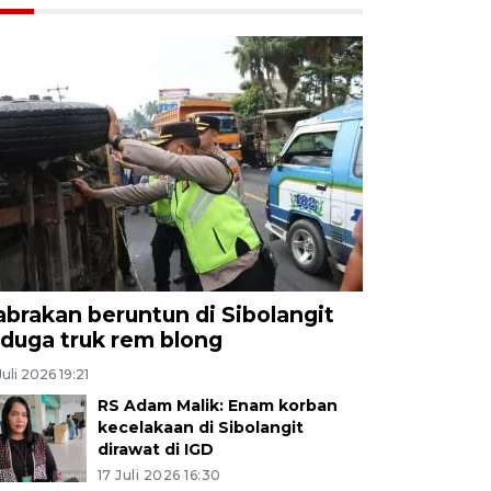
abrakan beruntun di Sibolangit
iduga truk rem blong
Juli 2026 19:21
RS Adam Malik: Enam korban
kecelakaan di Sibolangit
dirawat di IGD
17 Juli 2026 16:30