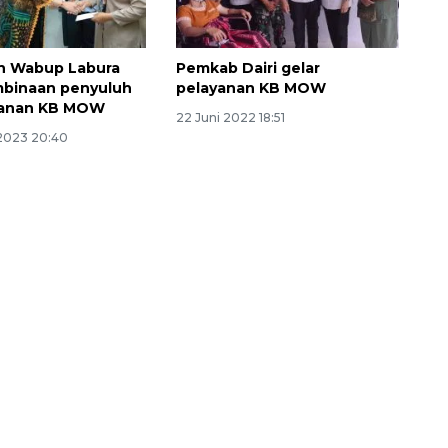
n Wabup Labura
Pemkab Dairi gelar
mbinaan penyuluh
pelayanan KB MOW
yanan KB MOW
22 Juni 2022 18:51
2023 20:40
160 ribu sambungan baru
jaringan gas 2026
2026-08-07 18:00:00