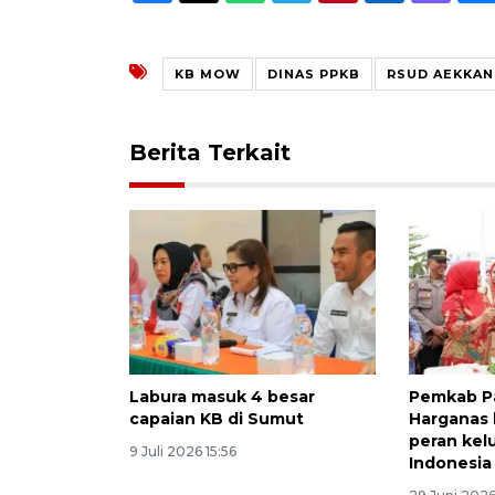
KB MOW
DINAS PPKB
RSUD AEKKA
Berita Terkait
Labura masuk 4 besar
Pemkab Pa
capaian KB di Sumut
Harganas 
peran kel
9 Juli 2026 15:56
Indonesia