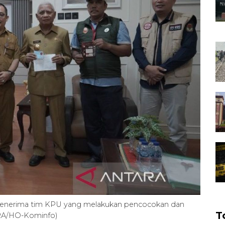
t menerima tim KPU yang melakukan pencocokan dan
T
TARA/HO-Kominfo)