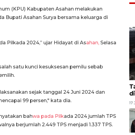
Umum (KPU) Kabupaten Asahan melakukan
ada Bupati Asahan Surya bersama keluarga di
a Pilkada 2024,” ujar Hidayat di As
ahan,
Selasa
salah satu kunci kesuksesan pemilu sebab
milih.
T
ilaksanakan sejak tanggal 24 Juni 2024 dan
d
mencapai 99 persen," kata dia.
17 
enyatakan bah
wa pada Pilk
ada 2024 jumlah TPS
alnya berjumlah 2.449 TPS menjadi 1.337 TPS.