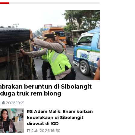
abrakan beruntun di Sibolangit
iduga truk rem blong
Juli 2026 19:21
RS Adam Malik: Enam korban
kecelakaan di Sibolangit
dirawat di IGD
17 Juli 2026 16:30