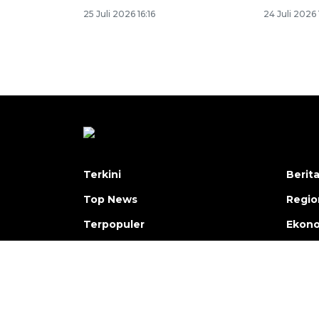
25 Juli 2026 16:16
24 Juli 2026 
Terkini
Berit
Top News
Regio
Terpopuler
Ekono
Foto
Hukum
Video
Olahr