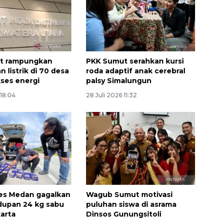
t rampungkan
PKK Sumut serahkan kursi
 listrik di 70 desa
roda adaptif anak cerebral
kses energi
palsy Simalungun
 18:04
28 Juli 2026 11:32
Memberantas kejahatan
jalanan Jakarta
2026-08-05 18:00:00
es Medan gagalkan
Wagub Sumut motivasi
dupan 24 kg sabu
puluhan siswa di asrama
karta
Dinsos Gunungsitoli