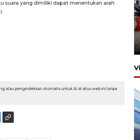
atu suara yang dimiliki dapat menentukan arah
i.
Pelaporan SPT Tahunan di
Sumut
27 April 2026 15:34
V
g atau pengindeksan otomatis untuk AI di situs web ini tanpa
IDAI perkuat kompetensi
dokter tangani penyakit