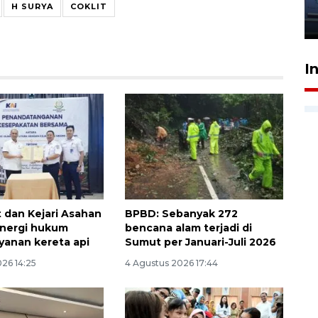
jantung anak
H SURYA
COKLIT
23 Juli 2026 20:04
I
 dan Kejari Asahan
BPBD: Sebanyak 272
inergi hukum
bencana alam terjadi di
yanan kereta api
Sumut per Januari-Juli 2026
26 14:25
4 Agustus 2026 17:44