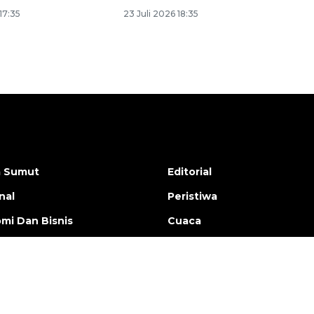
17:35
23 Juli 2026 18:35
a Sumut
Editorial
nal
Peristiwa
mi Dan Bisnis
Cuaca
 Dan Kriminal
Pendidikan
aga
Rilis Pers