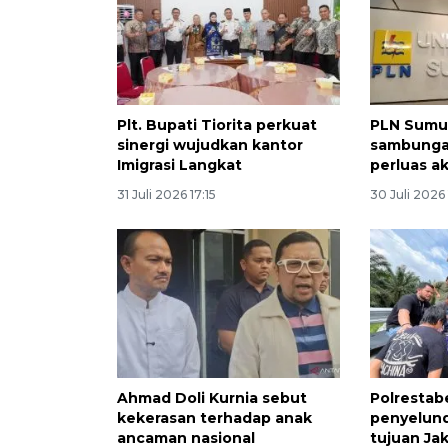
Plt. Bupati Tiorita perkuat
PLN Sumu
sinergi wujudkan kantor
sambungan
Imigrasi Langkat
perluas a
31 Juli 2026 17:15
30 Juli 2026
Ahmad Doli Kurnia sebut
Polrestab
kekerasan terhadap anak
penyelun
ancaman nasional
tujuan Ja