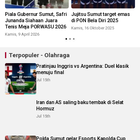
g
Piala Gubernur Sumut, Safri
Jujitsu Sumut target emas
Junanda Siahaan Juara
di PON Bela Diri 2025
be
Tenis Meja PORWASU 2026
Kamis, 16 Oktober 2025
Kamis, 9 April 2026
Terpopuler - Olahraga
Pratinjau Inggris vs Argentina: Duel klasik
menuju final
Jul 15th
Iran dan AS saling baku tembak di Selat
Hormuz
Jul 15th
Polda Sumut gelar Esports Kapolda Cup