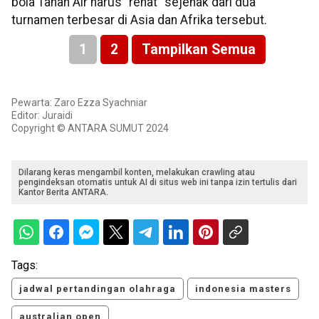
bola Tanah Air harus "rehat" sejenak dari dua
turnamen terbesar di Asia dan Afrika tersebut.
1
2
Tampilkan Semua
Pewarta: Zaro Ezza Syachniar
Editor: Juraidi
Copyright © ANTARA SUMUT 2024
Dilarang keras mengambil konten, melakukan crawling atau
pengindeksan otomatis untuk AI di situs web ini tanpa izin tertulis dari
Kantor Berita ANTARA.
Tags:
jadwal pertandingan olahraga
indonesia masters
australian open