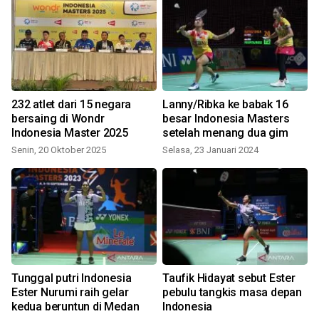
232 atlet dari 15 negara
Lanny/Ribka ke babak 16
L
bersaing di Wondr
besar Indonesia Masters
Indonesia Master 2025
setelah menang dua gim
Senin, 20 Oktober 2025
Selasa, 23 Januari 2024
u
Tunggal putri Indonesia
Taufik Hidayat sebut Ester
Ester Nurumi raih gelar
pebulu tangkis masa depan
kedua beruntun di Medan
Indonesia