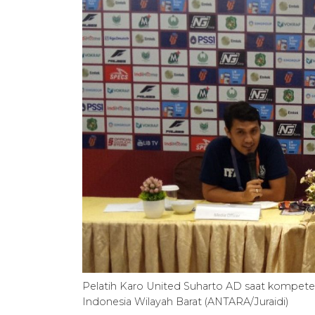
Pelatih Karo United Suharto AD saat kompete
Indonesia Wilayah Barat (ANTARA/Juraidi)