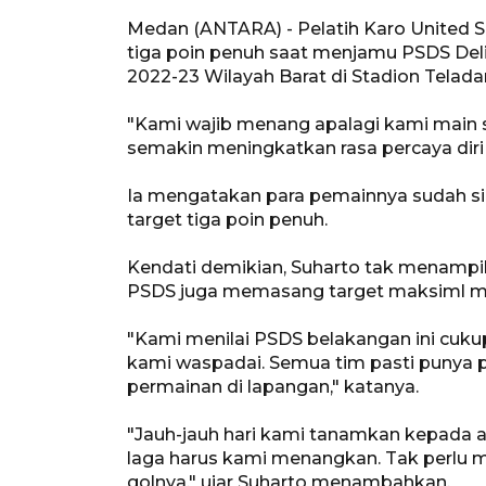
Medan (ANTARA) - Pelatih Karo United
tiga poin penuh saat menjamu PSDS Deli
2022-23 Wilayah Barat di Stadion Telada
"Kami wajib menang apalagi kami main 
semakin meningkatkan rasa percaya diri m
Ia mengatakan para pemainnya sudah s
target tiga poin penuh.
Kendati demikian, Suharto tak menampi
PSDS juga memasang target maksiml me
"Kami menilai PSDS belakangan ini cuk
kami waspadai. Semua tim pasti punya p
permainan di lapangan," katanya.
"Jauh-jauh hari kami tanamkan kepada an
laga harus kami menangkan. Tak perlu
golnya," ujar Suharto menambahkan.