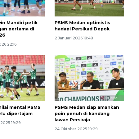
vin Mandiri petik
PSMS Medan optimistis
an pertama di
hadapi Persikad Depok
026
2 Januari 2026 18:48
026 22:16
Memacu produksi sawit untuk
nilai mental PSMS
PSMS Medan siap amankan
penuhi kebutuhan
lu dipertajam
poin penuh di kandang
2026-08-09 12:00:00
lawan Persiraja
2025 19:29
24 Oktober 2025 19:29