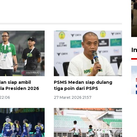
Kodam I Bukit Barisan
luncurkan program Kodam
Berhaji
27 Juli 2026 20:00
I
n siap ambil
PSMS Medan siap dulang
ala Presiden 2026
tiga poin dari PSPS
22:06
27 Maret 2026 21:57