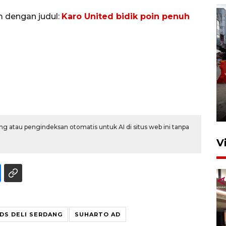
m dengan judul:
Karo United bidik poin penuh
Pelaporan SPT Tahunan di
Sumut
27 April 2026 15:34
g atau pengindeksan otomatis untuk AI di situs web ini tanpa
V
DS DELI SERDANG
SUHARTO AD