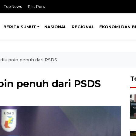
Top News
Rilis Pers
BERITA SUMUT
NASIONAL
REGIONAL
EKONOMI DAN BI
idik poin penuh dari PSDS
T
poin penuh dari PSDS