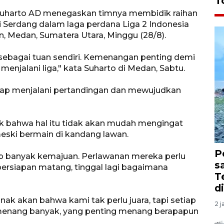
T
 Suharto AD menegaskan timnya membidik raihan
 Serdang dalam laga perdana Liga 2 Indonesia
n, Medan, Sumatera Utara, Minggu (28/8).
sebagai tuan sendiri. Kemenangan penting demi
enjalani liga," kata Suharto di Medan, Sabtu.
iap menjalani pertandingan dan mewujudkan
k bahwa hal itu tidak akan mudah mengingat
ski bermain di kandang lawan.
P
up banyak kemajuan. Perlawanan mereka perlu
s
ersiapan matang, tinggal lagi bagaimana
T
d
ak akan bahwa kami tak perlu juara, tapi setiap
2 j
 menang banyak, yang penting menang berapapun