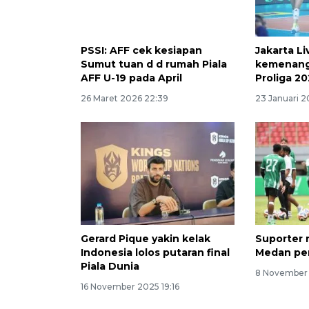
PSSI: AFF cek kesiapan
Jakarta Li
Sumut tuan d d rumah Piala
kemenang
AFF U-19 pada April
Proliga 2
26 Maret 2026 22:39
23 Januari 2
Gerard Pique yakin kelak
Suporter 
Indonesia lolos putaran final
Medan per
Piala Dunia
8 November 
16 November 2025 19:16