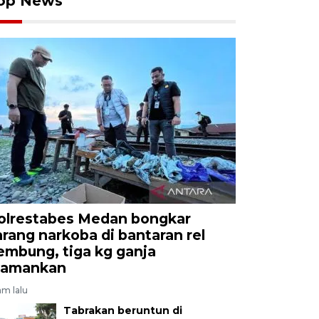
op News
olrestabes Medan bongkar
arang narkoba di bantaran rel
embung, tiga kg ganja
iamankan
am lalu
Tabrakan beruntun di