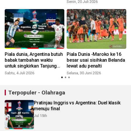
Senin, 20 Juli 2026
S
I
Piala dunia, Argentina butuh
Piala Dunia -Maroko ke 16
babak tambahan waktu
besar usai sisihkan Belanda
untuk singkirkan Tanjung
lewat adu penalti
S
Verde
Sabtu, 4 Juli 2026
Selasa, 30 Juni 2026
Terpopuler - Olahraga
Pratinjau Inggris vs Argentina: Duel klasik
menuju final
Jul 15th