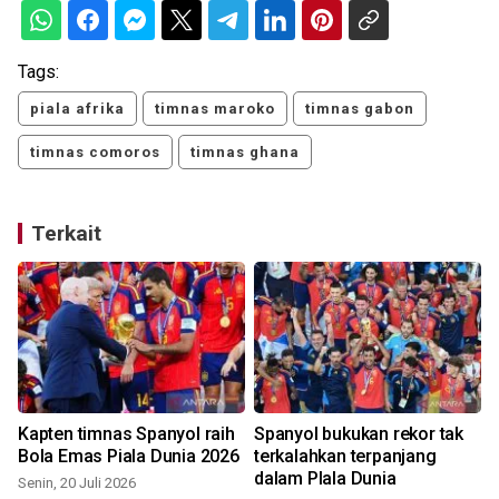
Tags:
piala afrika
timnas maroko
timnas gabon
timnas comoros
timnas ghana
Terkait
Kapten timnas Spanyol raih
Spanyol bukukan rekor tak
Bola Emas Piala Dunia 2026
terkalahkan terpanjang
dalam PIala Dunia
Senin, 20 Juli 2026