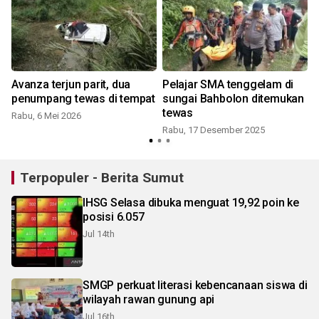
Avanza terjun parit, dua
Pelajar SMA tenggelam di
penumpang tewas di tempat
sungai Bahbolon ditemukan
tewas
Rabu, 6 Mei 2026
Rabu, 17 Desember 2025
Terpopuler - Berita Sumut
IHSG Selasa dibuka menguat 19,92 poin ke
posisi 6.057
Jul 14th
SMGP perkuat literasi kebencanaan siswa di
wilayah rawan gunung api
Jul 16th