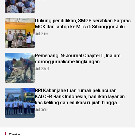
Dukung pendidikan, SMGP serahkan Sarpras
MCK dan laptop ke MTs di Sibanggor Julu
Jul 21st
Pemenang IN-Journal Chapter II, Inalum
dorong jurnalisme lingkungan
Jul 23rd
BRI Kabanjahe tuan rumah peluncuran
KALCER Bank Indonesia, hadirkan layanan
kas keliling dan edukasi rupiah hingga
pelosok Karo
Jul 30th