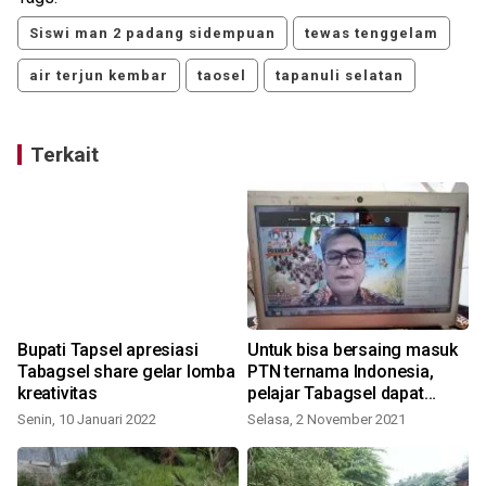
Siswi man 2 padang sidempuan
tewas tenggelam
air terjun kembar
taosel
tapanuli selatan
Terkait
Bupati Tapsel apresiasi
Untuk bisa bersaing masuk
Tabagsel share gelar lomba
PTN ternama Indonesia,
kreativitas
pelajar Tabagsel dapat
bimbel gratis
Senin, 10 Januari 2022
Selasa, 2 November 2021