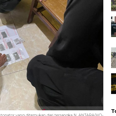
T
etonator yang ditemukan dari tersangka N. ANTARA/HO-