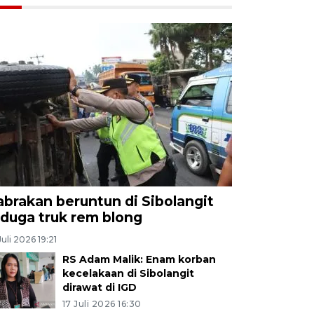
abrakan beruntun di Sibolangit
iduga truk rem blong
Juli 2026 19:21
RS Adam Malik: Enam korban
kecelakaan di Sibolangit
dirawat di IGD
17 Juli 2026 16:30