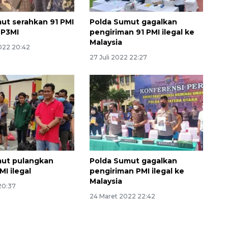
ut serahkan 91 PMI
Polda Sumut gagalkan
BP3MI
pengiriman 91 PMI ilegal ke
Malaysia
022 20:42
27 Juli 2022 22:27
Sinyal positif perekonomian
Indonesia
mut pulangkan
Polda Sumut gagalkan
2026-08-05 15:00:00
I ilegal
pengiriman PMI ilegal ke
Malaysia
 20:37
24 Maret 2022 22:42