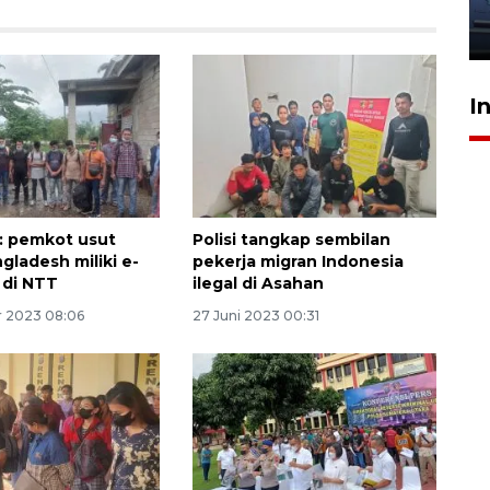
jantung anak
23 Juli 2026 20:04
I
r: pemkot usut
Polisi tangkap sembilan
gladesh miliki e-
pekerja migran Indonesia
 di NTT
ilegal di Asahan
 2023 08:06
27 Juni 2023 00:31