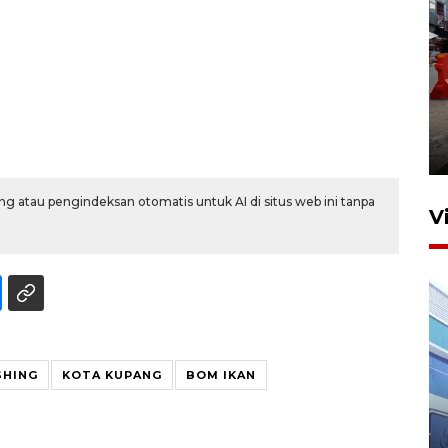
Pelaporan SPT Tahunan di
Sumut
27 April 2026 15:34
g atau pengindeksan otomatis untuk AI di situs web ini tanpa
V
SHING
KOTA KUPANG
BOM IKAN
IDAI perkuat kompetensi
dokter tangani penyakit