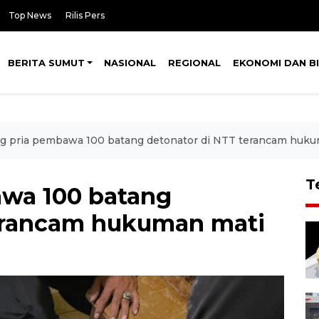
Top News
Rilis Pers
BERITA SUMUT
NASIONAL
REGIONAL
EKONOMI DAN BI
g pria pembawa 100 batang detonator di NTT terancam huku
T
awa 100 batang
terancam hukuman mati