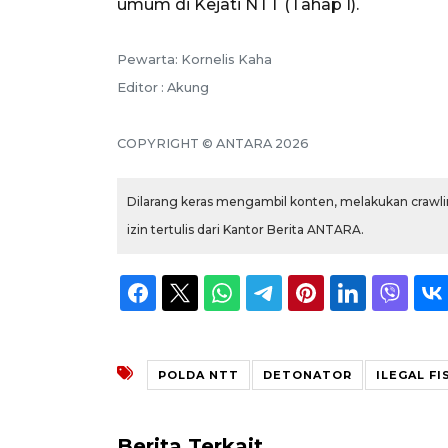
umum di Kejati NTT (Tahap I).
Pewarta: Kornelis Kaha
Editor : Akung
COPYRIGHT © ANTARA 2026
Dilarang keras mengambil konten, melakukan crawlin
izin tertulis dari Kantor Berita ANTARA.
POLDA NTT
DETONATOR
ILEGAL FI
Berita Terkait