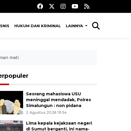
SNIS
HUKUM DAN KRIMINAL
LAINNYA
man mati
erpopuler
Seorang mahasiswa USU
meninggal mendadak, Polres
Simalungun : non pidana
2 Agustus 2026 19:54
Lima kepala kejaksaan negeri
di Sumut berganti, ini nama-