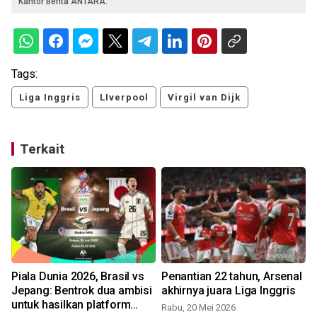
Kantor Berita ANTARA.
Tags:
Liga Inggris
LIverpool
Virgil van Dijk
Terkait
Piala Dunia 2026, Brasil vs
Penantian 22 tahun, Arsenal
Jepang: Bentrok dua ambisi
akhirnya juara Liga Inggris
untuk hasilkan platform
Rabu, 20 Mei 2026
K