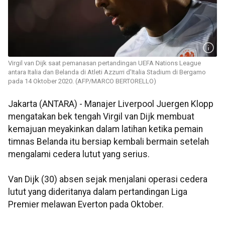
Virgil van Dijk saat pemanasan pertandingan UEFA Nations League
antara Italia dan Belanda di Atleti Azzurri d'Italia Stadium di Bergamo
pada 14 Oktober 2020. (AFP/MARCO BERTORELLO)
Jakarta (ANTARA) - Manajer Liverpool Juergen Klopp
mengatakan bek tengah Virgil van Dijk membuat
kemajuan meyakinkan dalam latihan ketika pemain
timnas Belanda itu bersiap kembali bermain setelah
mengalami cedera lutut yang serius.
Van Dijk (30) absen sejak menjalani operasi cedera
lutut yang dideritanya dalam pertandingan Liga
Premier melawan Everton pada Oktober.