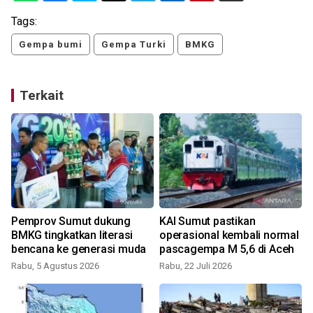
Tags:
Gempa bumi
Gempa Turki
BMKG
Terkait
Pemprov Sumut dukung
KAI Sumut pastikan
BMKG tingkatkan literasi
operasional kembali normal
bencana ke generasi muda
pascagempa M 5,6 di Aceh
Rabu, 5 Agustus 2026
Rabu, 22 Juli 2026
S