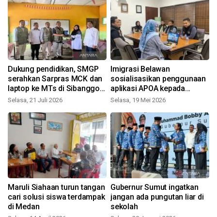
i
Dukung pendidikan, SMGP
Imigrasi Belawan
serahkan Sarpras MCK dan
sosialisasikan penggunaan
laptop ke MTs di Sibanggor
aplikasi APOA kepada
Julu
perusahaan pengguna
Selasa, 21 Juli 2026
Selasa, 19 Mei 2026
tenaga kerja asing
n
Maruli Siahaan turun tangan
Gubernur Sumut ingatkan
cari solusi siswa terdampak
jangan ada pungutan liar di
di Medan
sekolah