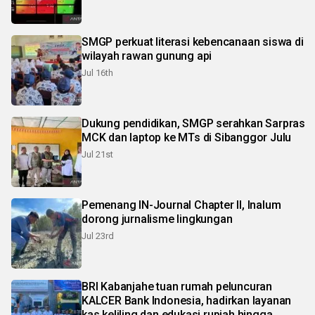
SMGP perkuat literasi kebencanaan siswa di
wilayah rawan gunung api
Jul 16th
Dukung pendidikan, SMGP serahkan Sarpras
MCK dan laptop ke MTs di Sibanggor Julu
Jul 21st
Pemenang IN-Journal Chapter II, Inalum
dorong jurnalisme lingkungan
Jul 23rd
BRI Kabanjahe tuan rumah peluncuran
KALCER Bank Indonesia, hadirkan layanan
kas keliling dan edukasi rupiah hingga