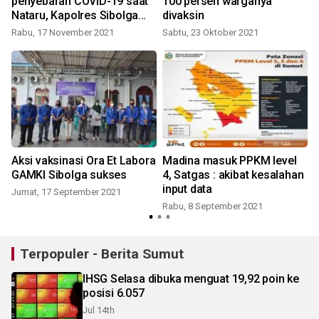
penyebaran COVID-19 saat
100 persen warganya
Nataru, Kapolres Sibolga
divaksin
gelar rakor
Rabu, 17 November 2021
Sabtu, 23 Oktober 2021
,
Aksi vaksinasi Ora Et Labora
Madina masuk PPKM level
GAMKI Sibolga sukses
4, Satgas : akibat kesalahan
input data
Jumat, 17 September 2021
K
Rabu, 8 September 2021
Terpopuler - Berita Sumut
IHSG Selasa dibuka menguat 19,92 poin ke
posisi 6.057
Jul 14th