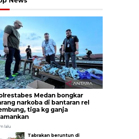
op News
olrestabes Medan bongkar
arang narkoba di bantaran rel
embung, tiga kg ganja
iamankan
am lalu
Tabrakan beruntun di