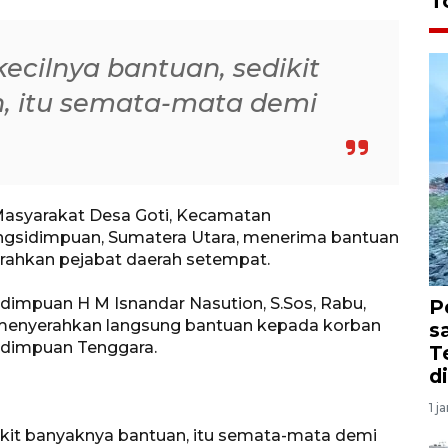
T
kecilnya bantuan, sedikit
, itu semata-mata demi
Masyarakat Desa Goti, Kecamatan
gsidimpuan, Sumatera Utara, menerima bantuan
rahkan pejabat daerah setempat.
dimpuan H M Isnandar Nasution, S.Sos, Rabu,
P
n menyerahkan langsung bantuan kepada korban
s
sidimpuan Tenggara.
T
d
1 j
dikit banyaknya bantuan, itu semata-mata demi