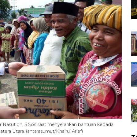
r Nasution, S.Sos saat menyerahkan bantuan kepada
ra Utara. (antarasumut/Khairul Arief)