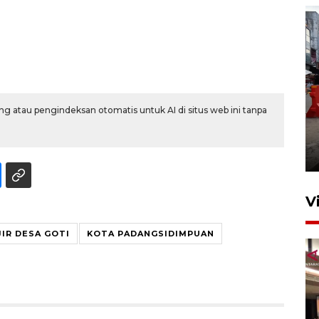
g atau pengindeksan otomatis untuk AI di situs web ini tanpa
Pelaporan SPT Tahunan di
Sumut
27 April 2026 15:34
V
JIR DESA GOTI
KOTA PADANGSIDIMPUAN