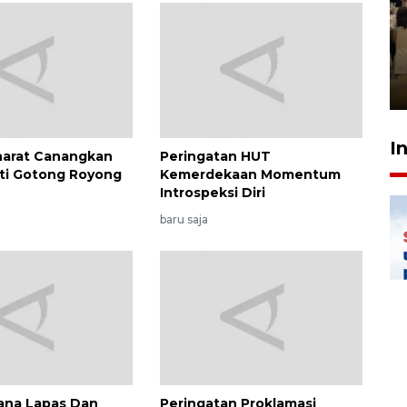
Kodam I Bukit Barisan
luncurkan program Kodam
Berhaji
27 Juli 2026 20:00
I
harat Canangkan
Peringatan HUT
ti Gotong Royong
Kemerdekaan Momentum
Introspeksi Diri
baru saja
dana Lapas Dan
Peringatan Proklamasi