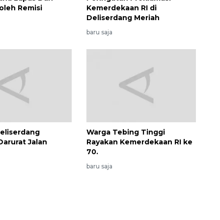
oleh Remisi
Kemerdekaan RI di
Deliserdang Meriah
baru saja
eliserdang
Warga Tebing Tinggi
arurat Jalan
Rayakan Kemerdekaan RI ke
70.
Memacu produksi sawit untuk
baru saja
penuhi kebutuhan
2026-08-09 12:00:00