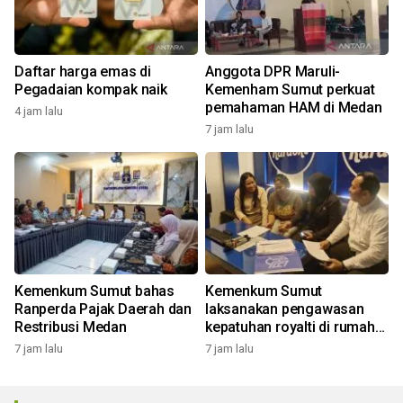
Daftar harga emas di
Anggota DPR Maruli-
Pegadaian kompak naik
Kemenham Sumut perkuat
pemahaman HAM di Medan
4 jam lalu
7 jam lalu
Kemenkum Sumut bahas
Kemenkum Sumut
Ranperda Pajak Daerah dan
laksanakan pengawasan
Restribusi Medan
kepatuhan royalti di rumah
bernyanyi
7 jam lalu
7 jam lalu