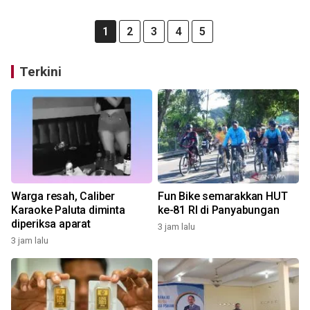
1
2
3
4
5
Terkini
Warga resah, Caliber
Fun Bike semarakkan HUT
Karaoke Paluta diminta
ke-81 RI di Panyabungan
diperiksa aparat
3 jam lalu
3 jam lalu