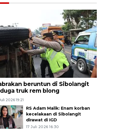
abrakan beruntun di Sibolangit
iduga truk rem blong
Juli 2026 19:21
RS Adam Malik: Enam korban
kecelakaan di Sibolangit
dirawat di IGD
17 Juli 2026 16:30