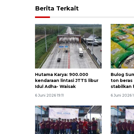
Berita Terkait
Hutama Karya: 900.000
Bulog Sum
kendaraan lintasi JTTS libur
ton beras
Idul Adha- Waisak
stabilkan
6 Juni 2026 19:11
6 Juni 2026 