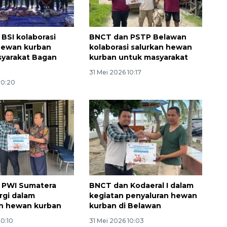
BSI kolaborasi
BNCT dan PSTP Belawan
hewan kurban
kolaborasi salurkan hewan
syarakat Bagan
kurban untuk masyarakat
31 Mei 2026 10:17
10:20
 PWI Sumatera
BNCT dan Kodaeral I dalam
rgi dalam
kegiatan penyaluran hewan
an hewan kurban
kurban di Belawan
10:10
31 Mei 2026 10:03