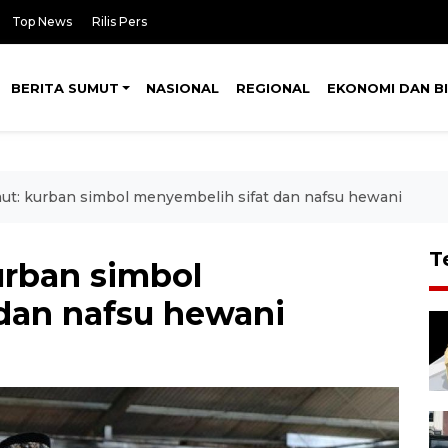
Top News
Rilis Pers
BERITA SUMUT
NASIONAL
REGIONAL
EKONOMI DAN BI
t: kurban simbol menyembelih sifat dan nafsu hewani
T
rban simbol
dan nafsu hewani