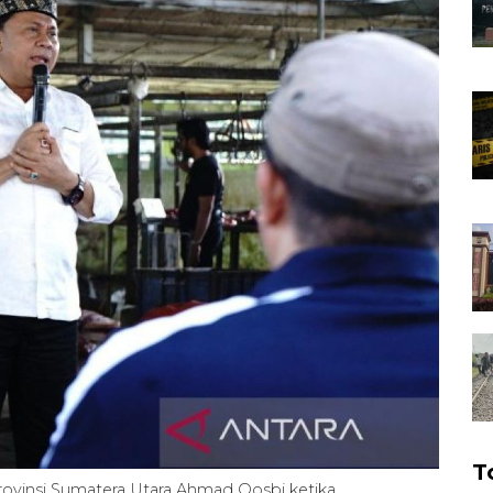
T
ovinsi Sumatera Utara Ahmad Qosbi ketika