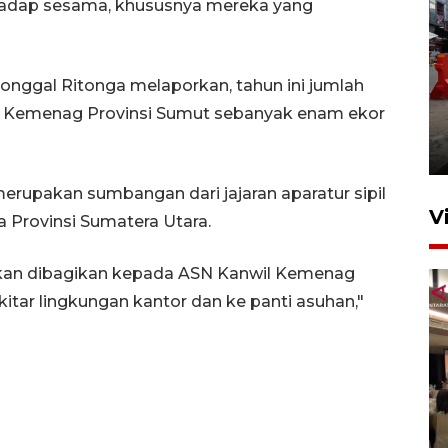
erhadap sesama, khususnya mereka yang
nggal Ritonga melaporkan, tahun ini jumlah
Pelaporan SPT Tahunan di
il Kemenag Provinsi Sumut sebanyak enam ekor
Sumut
27 April 2026 15:34
erupakan sumbangan dari jajaran aparatur sipil
V
 Provinsi Sumatera Utara.
akan dibagikan kepada ASN Kanwil Kemenag
tar lingkungan kantor dan ke panti asuhan,"
Kodam I Bukit Barisan
luncurkan program Kodam