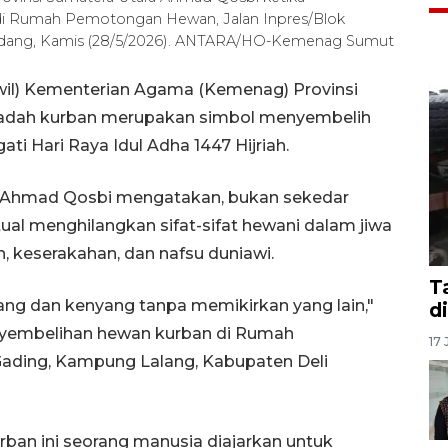
i Rumah Pemotongan Hewan, Jalan Inpres/Blok
rdang, Kamis (28/5/2026). ANTARA/HO-Kemenag Sumut
wil) Kementerian Agama (Kemenag) Provinsi
badah kurban merupakan simbol menyembelih
ti Hari Raya Idul Adha 1447 Hijriah.
 Ahmad Qosbi mengatakan, bukan sekedar
ual menghilangkan sifat-sifat hewani dalam jiwa
 keserakahan, dan nafsu duniawi.
T
ng dan kenyang tanpa memikirkan yang lain,"
d
yembelihan hewan kurban di Rumah
17 
ading, Kampung Lalang, Kabupaten Deli
ban ini seorang manusia diajarkan untuk