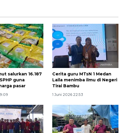
ut salurkan 16.187
Cerita guru MTsN 1 Medan
160 ribu sambungan baru
 SPHP guna
Laila menimba ilmu di Negeri
jaringan gas 2026
 harga pasar
Tirai Bambu
2026-08-07 18:00:00
19:09
1 Juni 2026 22:53