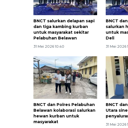
BNCT salurkan delapan sapi
BNCT dan 
dan tiga kambing kurban
salurkan 
untuk masyarakat sekitar
untuk ma
Pelabuhan Belawan
Deli
31 Mei 2026 10:40
31 Mei 2026 
BNCT dan Polres Pelabuhan
BNCT dan
Belawan kolaborasi salurkan
Utara sine
hewan kurban untuk
penyalur
masyarakat
31 Mei 2026 