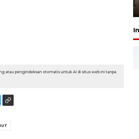
Berhaji
27 Juli 2026 20:00
I
g atau pengindeksan otomatis untuk AI di situs web ini tanpa
MUT