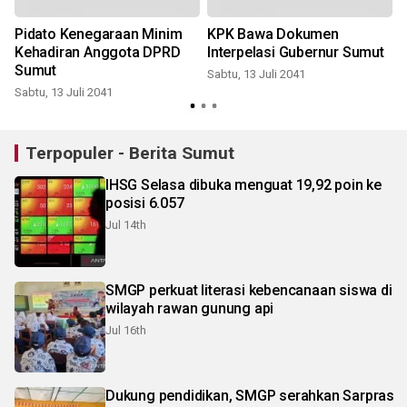
Pidato Kenegaraan Minim
KPK Bawa Dokumen
Kehadiran Anggota DPRD
Interpelasi Gubernur Sumut
Sumut
Sabtu, 13 Juli 2041
S
Sabtu, 13 Juli 2041
Terpopuler - Berita Sumut
IHSG Selasa dibuka menguat 19,92 poin ke
posisi 6.057
Jul 14th
SMGP perkuat literasi kebencanaan siswa di
wilayah rawan gunung api
Jul 16th
Dukung pendidikan, SMGP serahkan Sarpras