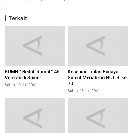
Terkait
BUMN " Bedah Rumah" 45
Kesenian Lintas Budaya
Veteran di Sumut
Sumut Meriahkan HUT RI ke
70
Sabtu, 13 Juli 2041
Sabtu, 13 Juli 2041
S