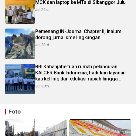
MCK dan laptop ke MTs di Sibanggor Julu
Jul 21st
Pemenang IN-Journal Chapter II, Inalum
dorong jurnalisme lingkungan
Jul 23rd
BRI Kabanjahe tuan rumah peluncuran
KALCER Bank Indonesia, hadirkan layanan
kas keliling dan edukasi rupiah hingga
pelosok Karo
Jul 30th
Foto