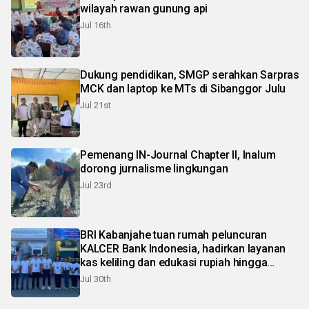
wilayah rawan gunung api
Jul 16th
Dukung pendidikan, SMGP serahkan Sarpras
MCK dan laptop ke MTs di Sibanggor Julu
Jul 21st
Pemenang IN-Journal Chapter II, Inalum
dorong jurnalisme lingkungan
Jul 23rd
BRI Kabanjahe tuan rumah peluncuran
KALCER Bank Indonesia, hadirkan layanan
kas keliling dan edukasi rupiah hingga
pelosok Karo
Jul 30th