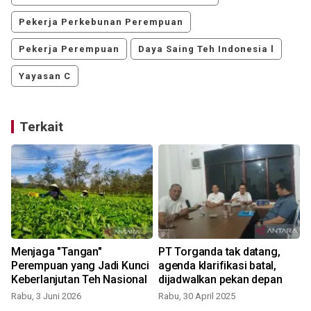
Pekerja Perkebunan Perempuan
Pekerja Perempuan
Daya Saing Teh Indonesia l
Yayasan C
Terkait
Menjaga "Tangan"
PT Torganda tak datang,
Perempuan yang Jadi Kunci
agenda klarifikasi batal,
Keberlanjutan Teh Nasional
dijadwalkan pekan depan
Rabu, 3 Juni 2026
Rabu, 30 April 2025
K