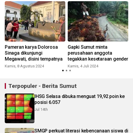
Pameran karya Dolorosa
Gapki Sumut minta
Sinaga dikunjungi
perusahaan anggota
Megawati, disini tempatnya
tegakkan kesetaraan gender
R
Kamis, 8 Agustus 2024
Kamis, 4 Juli 2024
Terpopuler - Berita Sumut
IHSG Selasa dibuka menguat 19,92 poin ke
posisi 6.057
Jul 14th
SMGP perkuat literasi kebencanaan siswa di