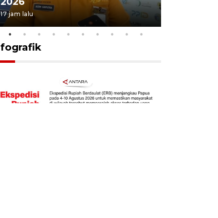
2026
juang pa
17 jam lalu
4 Agustus 202
nfografik