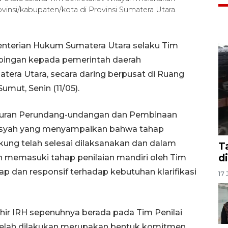
nsi/kabupaten/kota di Provinsi Sumatera Utara.
nterian Hukum Sumatera Utara selaku Tim
pingan kepada pemerintah daerah
atera Utara, secara daring berpusat di Ruang
mut, Senin (11/05).
raturan Perundang-undangan dan Pembinaan
syah yang menyampaikan bahwa tahap
ng telah selesai dilaksanakan dan dalam
T
d
h memasuki tahap penilaian mandiri oleh Tim
p dan responsif terhadap kebutuhan klarifikasi
17 
hir IRH sepenuhnya berada pada Tim Penilai
 telah dilakukan merupakan bentuk komitmen