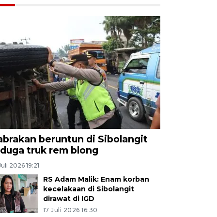
abrakan beruntun di Sibolangit
iduga truk rem blong
Juli 2026 19:21
RS Adam Malik: Enam korban
kecelakaan di Sibolangit
dirawat di IGD
17 Juli 2026 16:30