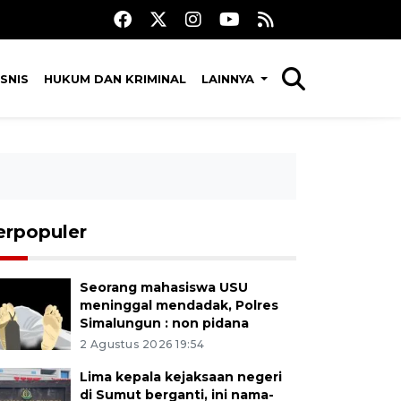
SNIS
HUKUM DAN KRIMINAL
LAINNYA
erpopuler
Seorang mahasiswa USU
meninggal mendadak, Polres
Simalungun : non pidana
2 Agustus 2026 19:54
Lima kepala kejaksaan negeri
di Sumut berganti, ini nama-