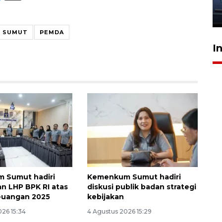
jantung anak
23 Juli 2026 20:04
SUMUT
PEMDA
I
 Sumut hadiri
Kemenkum Sumut hadiri
n LHP BPK RI atas
diskusi publik badan strategi
euangan 2025
kebijakan
026 15:34
4 Agustus 2026 15:29