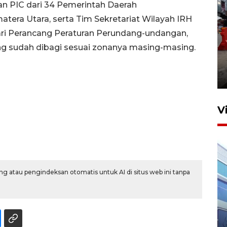
dan PIC dari 34 Pemerintah Daerah
atera Utara, serta Tim Sekretariat Wilayah IRH
ri Perancang Peraturan Perundang-undangan,
ang sudah dibagi sesuai zonanya masing-masing.
Pelaporan SPT Tahunan di
Sumut
27 April 2026 15:34
V
g atau pengindeksan otomatis untuk AI di situs web ini tanpa
IDAI perkuat kompetensi
dokter tangani penyakit