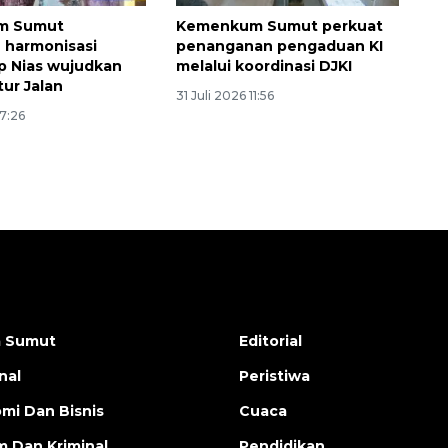
m Sumut
Kemenkum Sumut perkuat
 harmonisasi
penanganan pengaduan KI
p Nias wujudkan
melalui koordinasi DJKI
tur Jalan
31 Juli 2026 11:56
17:26
a Sumut
Editorial
nal
Peristiwa
mi Dan Bisnis
Cuaca
 Dan Kriminal
Pendidikan