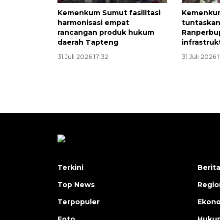
Kemenkum Sumut fasilitasi
Kemenku
harmonisasi empat
tuntaskan
rancangan produk hukum
Ranperbu
daerah Tapteng
infrastruk
31 Juli 2026 17:32
31 Juli 2026 
Terkini
Berit
Top News
Regio
Terpopuler
Ekono
Foto
Hukum