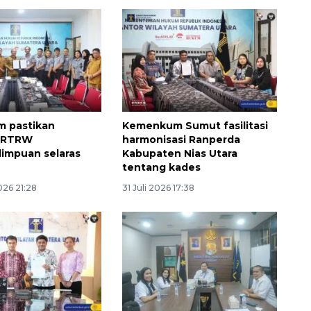
 pastikan
Kemenkum Sumut fasilitasi
 RTRW
harmonisasi Ranperda
impuan selaras
Kabupaten Nias Utara
tentang kades
Sinyal positif perekonomian
026 21:28
31 Juli 2026 17:38
Indonesia
2026-08-05 15:00:00