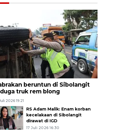
abrakan beruntun di Sibolangit
iduga truk rem blong
Juli 2026 19:21
RS Adam Malik: Enam korban
kecelakaan di Sibolangit
dirawat di IGD
17 Juli 2026 16:30