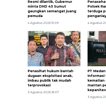
Resmi dilantik, Gubernur
Penaseha
minta DHD 45 Sumut
Polsek R
gaungkan semangat juang
terduga p
pemuda
pengania
4 Agustus 2026 15:09
4 Agustus 2
Penasihat hukum bantah
PT Medan 
dugaan eksploitasi anak,
informasi 
imbau publik tak mudah
kematian
terprovokasi
mantan p
kepaniter
3 Agustus 2026 18:07
3 Agustus 2