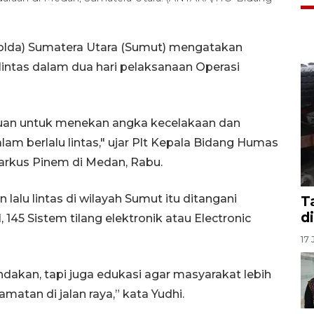
olda) Sumatera Utara (Sumut) mengatakan
u lintas dalam dua hari pelaksanaan Operasi
juan untuk menekan angka kecelakaan dan
m berlalu lintas," ujar Plt Kepala Bidang Humas
rkus Pinem di Medan, Rabu.
lalu lintas di wilayah Sumut itu ditangani
T
d
, 145 Sistem tilang elektronik atau Electronic
17 
ndakan, tapi juga edukasi agar masyarakat lebih
tan di jalan raya,” kata Yudhi.