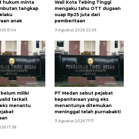
t hukum minta
Wali Kota Tebing Tinggi
ambutan tangkap
mengaku tahu OTT dugaan
elaku
suap Rp25 juta dari
yaan anak
pemberitaan
026 15:04
3 Agustus 2026 22:26
belum miliki
PT Medan sebut pejabat
valid terkait
kepaniteraan yang eks
 eks menantu
menantunya ditemukan
ejabat
meninggal telah purnabakti
aan
3 Agustus 2026 17:17
026 17:38