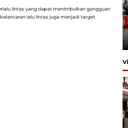
berlalu lintas yang dapat menimbulkan gangguan
elancaran lalu lintas juga menjadi target
Pelaporan SPT Tahunan di
Sumut
27 April 2026 15:34
V
Kodam I Bukit Barisan
luncurkan program Kodam