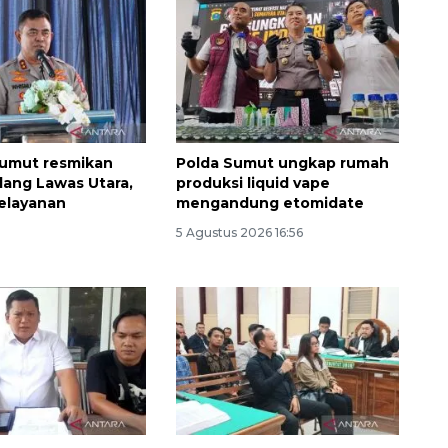
Sumut resmikan
Polda Sumut ungkap rumah
dang Lawas Utara,
produksi liquid vape
elayanan
mengandung etomidate
n
5 Agustus 2026 16:56
Awas penipuan berbasis AI
2026-08-07 13:45:00