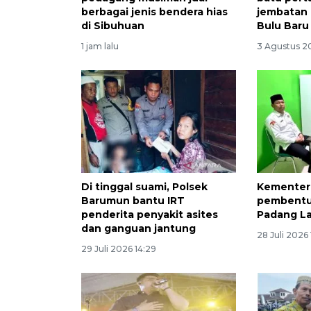
berbagai jenis bendera hias
jembatan 
di Sibuhuan
Bulu Baru
1 jam lalu
3 Agustus 20
Di tinggal suami, Polsek
Kementer
Barumun bantu IRT
pembentu
penderita penyakit asites
Padang L
dan ganguan jantung
28 Juli 2026 
29 Juli 2026 14:29