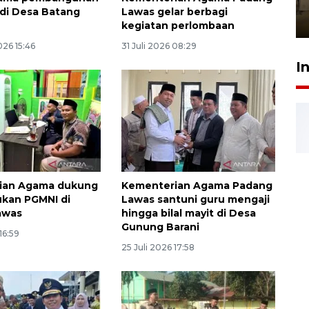
Berhaji
di Desa Batang
Lawas gelar berbagi
27 Juli 2026 20:00
kegiatan perlombaan
26 15:46
31 Juli 2026 08:29
I
ian Agama dukung
Kementerian Agama Padang
kan PGMNI di
Lawas santuni guru mengaji
awas
hingga bilal mayit di Desa
Gunung Barani
16:59
25 Juli 2026 17:58