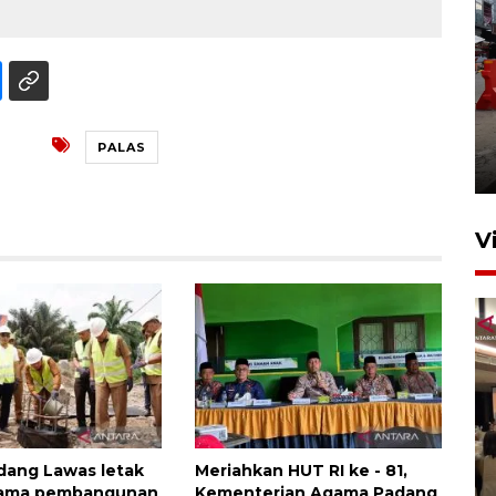
Pelaporan SPT Tahunan di
Sumut
PALAS
27 April 2026 15:34
V
Kodam I Bukit Barisan
dang Lawas letak
Meriahkan HUT RI ke - 81,
luncurkan program Kodam
tama pembangunan
Kementerian Agama Padang