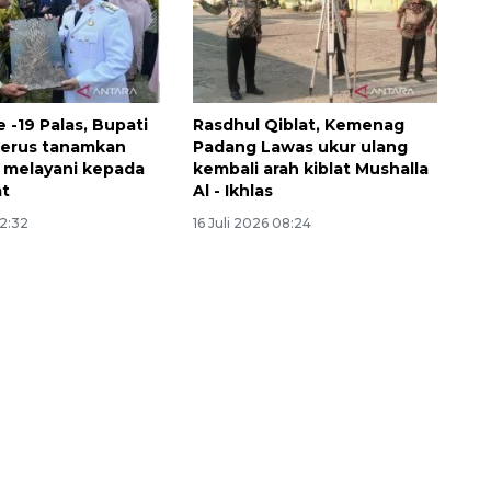
ke -19 Palas, Bupati
Rasdhul Qiblat, Kemenag
terus tanamkan
Padang Lawas ukur ulang
 melayani kepada
kembali arah kiblat Mushalla
at
Al - Ikhlas
12:32
16 Juli 2026 08:24
160 ribu sambungan baru
jaringan gas 2026
2026-08-07 18:00:00