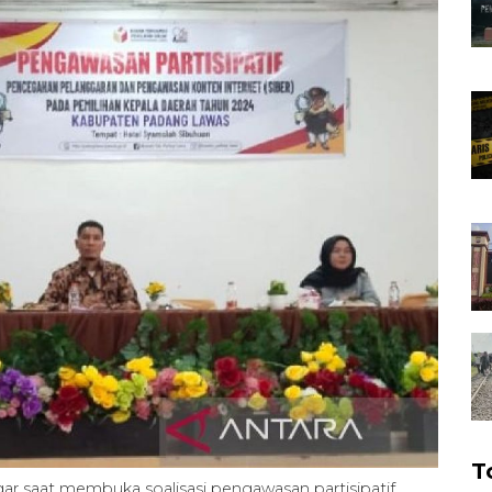
T
egar saat membuka soalisasi pengawasan partisipatif