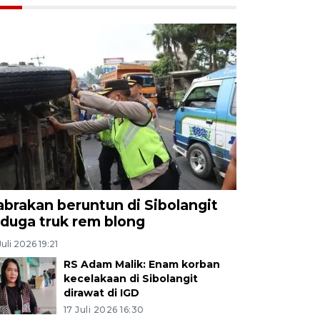
abrakan beruntun di Sibolangit
iduga truk rem blong
Juli 2026 19:21
RS Adam Malik: Enam korban
kecelakaan di Sibolangit
dirawat di IGD
17 Juli 2026 16:30