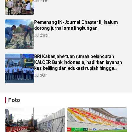
Jul 21st
Pemenang IN-Journal Chapter II, Inalum
dorong jurnalisme lingkungan
Jul 23rd
BRI Kabanjahe tuan rumah peluncuran
KALCER Bank Indonesia, hadirkan layanan
kas keliling dan edukasi rupiah hingga
pelosok Karo
Jul 30th
Foto