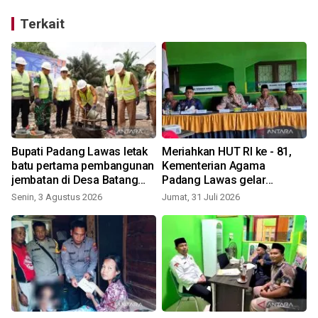
Terkait
Bupati Padang Lawas letak
Meriahkan HUT RI ke - 81,
batu pertama pembangunan
Kementerian Agama
jembatan di Desa Batang
Padang Lawas gelar
Bulu Baru
berbagi kegiatan
Senin, 3 Agustus 2026
Jumat, 31 Juli 2026
S
perlombaan