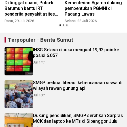
Di tinggal suami, Polsek
Kementerian Agama dukung
H
Barumun bantu IRT
pembentukan PGMNI di
-
penderita penyakit asites
Padang Lawas
dan ganguan jantung
Rabu, 29 Juli 2026
Selasa, 28 Juli 2026
S
Terpopuler - Berita Sumut
IHSG Selasa dibuka menguat 19,92 poin ke
posisi 6.057
Jul 14th
SMGP perkuat literasi kebencanaan siswa di
wilayah rawan gunung api
Jul 16th
Dukung pendidikan, SMGP serahkan Sarpras
MCK dan laptop ke MTs di Sibanggor Julu