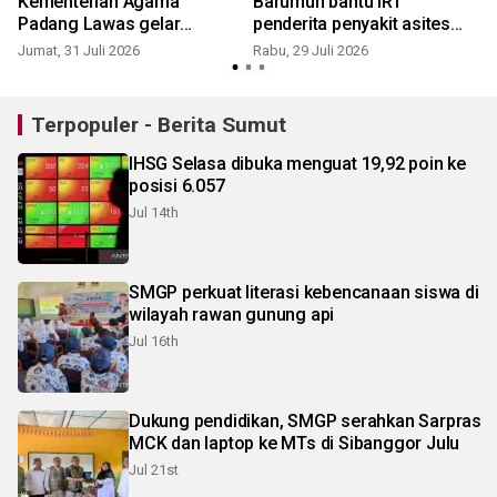
Kementerian Agama
Barumun bantu IRT
t
Padang Lawas gelar
penderita penyakit asites
berbagi kegiatan
dan ganguan jantung
Jumat, 31 Juli 2026
Rabu, 29 Juli 2026
S
perlombaan
Terpopuler - Berita Sumut
IHSG Selasa dibuka menguat 19,92 poin ke
posisi 6.057
Jul 14th
SMGP perkuat literasi kebencanaan siswa di
wilayah rawan gunung api
Jul 16th
Dukung pendidikan, SMGP serahkan Sarpras
MCK dan laptop ke MTs di Sibanggor Julu
Jul 21st