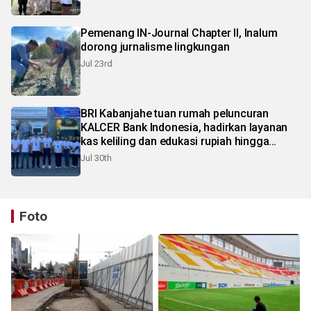
Pemenang IN-Journal Chapter II, Inalum
dorong jurnalisme lingkungan
Jul 23rd
BRI Kabanjahe tuan rumah peluncuran
KALCER Bank Indonesia, hadirkan layanan
kas keliling dan edukasi rupiah hingga
pelosok Karo
Jul 30th
Foto