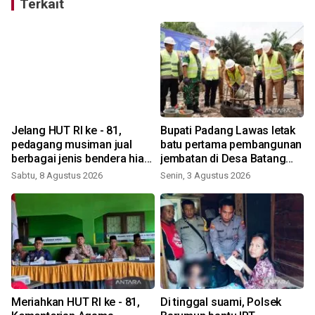
Terkait
Jelang HUT RI ke - 81,
Bupati Padang Lawas letak
pedagang musiman jual
batu pertama pembangunan
berbagai jenis bendera hias
jembatan di Desa Batang
di Sibuhuan
Bulu Baru
Sabtu, 8 Agustus 2026
Senin, 3 Agustus 2026
S
Meriahkan HUT RI ke - 81,
Di tinggal suami, Polsek