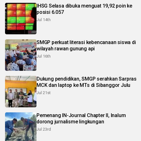
IHSG Selasa dibuka menguat 19,92 poin ke
posisi 6.057
Jul 14th
SMGP perkuat literasi kebencanaan siswa di
wilayah rawan gunung api
Jul 16th
Dukung pendidikan, SMGP serahkan Sarpras
MCK dan laptop ke MTs di Sibanggor Julu
Jul 21st
Pemenang IN-Journal Chapter II, Inalum
dorong jurnalisme lingkungan
Jul 23rd