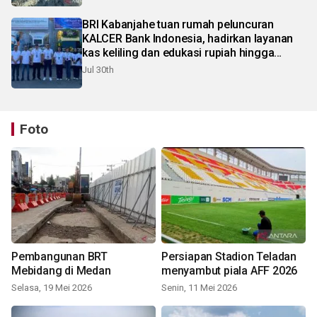
BRI Kabanjahe tuan rumah peluncuran
KALCER Bank Indonesia, hadirkan layanan
kas keliling dan edukasi rupiah hingga
pelosok Karo
Jul 30th
Foto
Pembangunan BRT
Persiapan Stadion Teladan
Mebidang di Medan
menyambut piala AFF 2026
Selasa, 19 Mei 2026
Senin, 11 Mei 2026