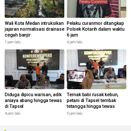
Wali Kota Medan intruksikan
Pelaku curanmor ditangkap
jajaran normalisasi drainase
Polsek Kotarih dalam waktu
cegah banjir
6 jam
1 jam lalu
4 jam lalu
Diduga dipicu warisan, adik
Ternak babi rusak kebun,
aniaya abang hingga tewas
petani di Tapsel tembak
di Tapsel
tetangga hingga tewas
4 jam lalu
5 jam lalu