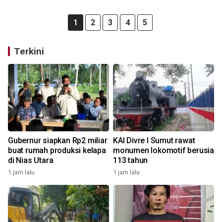
1
2
3
4
5
Terkini
Gubernur siapkan Rp2 miliar
KAI Divre I Sumut rawat
buat rumah produksi kelapa
monumen lokomotif berusia
di Nias Utara
113 tahun
1 jam lalu
1 jam lalu