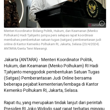
Menteri Koordinator Bidang Politik, Hukum, dan Keamanan (Menko
Polhukam) Hadi Tjahjanto jumpa pers selepas rapat koordinasi
membahas pembentukan satuan tugas (satgas) pemberantasan judi
online di Kantor Kemenko Polhukam RI, Jakarta, Selasa (23/4/2024).
ANTARA/Genta Tenri Mawangi.
Jakarta (ANTARA) - Menteri Koordinator Politik,
Hukum, dan Keamanan (Menko Polhukam) RI Hadi
Tjahjanto menggodok pembentukan Satuan Tugas
(Satgas) Pemberantasan Judi Online bersama
beberapa pejabat kementerian/lembaga di Kantor
Kemenko Polhukam RI, Jakarta, Selasa.
Rapat itu, yang merupakan tindak lanjut dari perintah
Presiden RI Joko Widodo saat rapat terbatas minggu