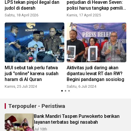
LPS tekan pinjol ilegal dan
perjudian di Heaven Seven:
judol di daerah
polisi harus tangkap pemilik
tempat
Sabtu, 18 April 2026
Kamis, 17 April 2025
K
n
MUI sebut tak perlu fatwa
Aktivitas judi daring akan
s
judi "online" karena sudah
dipantau lewat RT dan RW?
haram di Al Quran
Begini pandangan sosiolog
Kamis, 25 Juli 2024
Sabtu, 6 Juli 2024
R
Terpopuler - Peristiwa
Bank Mandiri Taspen Purwokerto berikan
layanan terbatas bagi nasabah
Jul 10th