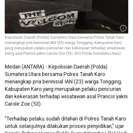
Kepolisian Daerah (Polda) Sumatera Utara bersama Polres Tanah Karo
menangkap pria berinisial IAN (23) warga Tongging, Kabupaten Karo
yang merupakan pelaku pencurian dan kekerasan terhadap wisatawan
asing asal Prancis yakni Carole Zoe (53). (HO-Polda Sumatera Utara)
Medan (ANTARA) - Kepolisian Daerah (Polda)
Sumatera Utara bersama Polres Tanah Karo
menangkap pria berinisial IAN (23) warga Tongging,
Kabupaten Karo yang merupakan pelaku pencurian
dan kekerasan terhadap wisatawan asal Prancis yakni
Carole Zoe (53).
"Terhadap pelaku sudah ditahan di Polres Tanah Karo
untuk selanjutnya dilakukan proses penyidikan," ujar