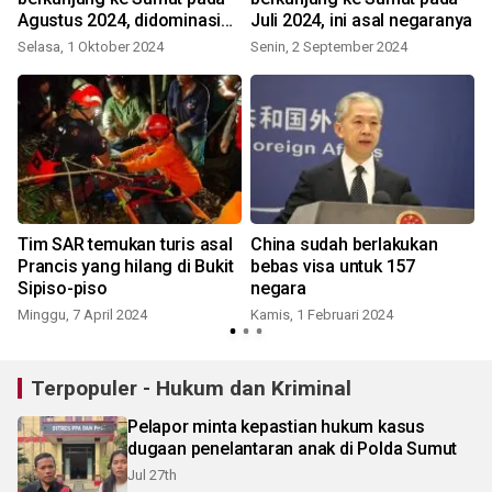
Agustus 2024, didominasi
Juli 2024, ini asal negaranya
dari negara ini
Selasa, 1 Oktober 2024
Senin, 2 September 2024
S
Tim SAR temukan turis asal
China sudah berlakukan
Prancis yang hilang di Bukit
bebas visa untuk 157
Sipiso-piso
negara
Minggu, 7 April 2024
Kamis, 1 Februari 2024
Terpopuler - Hukum dan Kriminal
Pelapor minta kepastian hukum kasus
dugaan penelantaran anak di Polda Sumut
Jul 27th