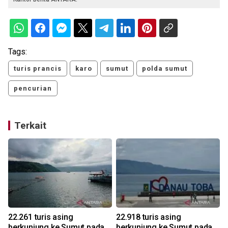
Tags:
turis prancis
karo
sumut
polda sumut
pencurian
Terkait
22.261 turis asing
22.918 turis asing
berkunjung ke Sumut pada
berkunjung ke Sumut pada