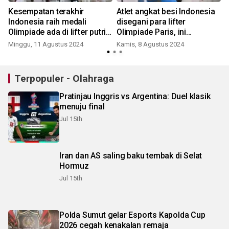
Kesempatan terakhir
Atlet angkat besi Indonesia
Indonesia raih medali
disegani para lifter
Olimpiade ada di lifter putri,
Olimpiade Paris, ini
siapa dia ?
sosoknya
Minggu, 11 Agustus 2024
Kamis, 8 Agustus 2024
Terpopuler - Olahraga
Pratinjau Inggris vs Argentina: Duel klasik
menuju final
Jul 15th
Iran dan AS saling baku tembak di Selat
Hormuz
Jul 15th
Polda Sumut gelar Esports Kapolda Cup
2026 cegah kenakalan remaja