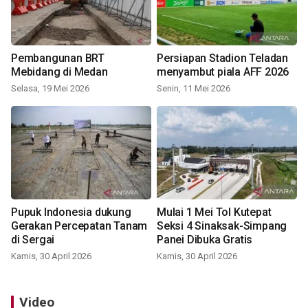
Pembangunan BRT
Persiapan Stadion Teladan
Mebidang di Medan
menyambut piala AFF 2026
Selasa, 19 Mei 2026
Senin, 11 Mei 2026
Pupuk Indonesia dukung
Mulai 1 Mei Tol Kutepat
Gerakan Percepatan Tanam
Seksi 4 Sinaksak-Simpang
di Sergai
Panei Dibuka Gratis
Kamis, 30 April 2026
Kamis, 30 April 2026
Video