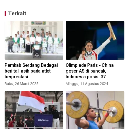
Terkait
Pemkab Serdang Bedagai
Olimpiade Paris - China
beri tali asih pada atlet
geser AS di puncak,
berprestasi
Indonesia posisi 37
Rabu, 26 Maret 2025
Minggu, 11 Agustus 2024
K