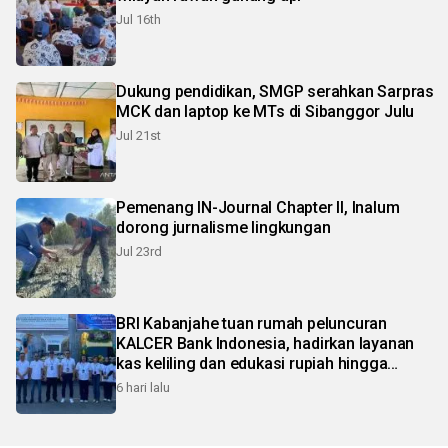
Jul 16th
Dukung pendidikan, SMGP serahkan Sarpras
MCK dan laptop ke MTs di Sibanggor Julu
Jul 21st
Pemenang IN-Journal Chapter II, Inalum
dorong jurnalisme lingkungan
Jul 23rd
BRI Kabanjahe tuan rumah peluncuran
KALCER Bank Indonesia, hadirkan layanan
kas keliling dan edukasi rupiah hingga
pelosok Karo
6 hari lalu