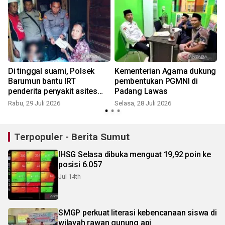
Di tinggal suami, Polsek
Kementerian Agama dukung
H
Barumun bantu IRT
pembentukan PGMNI di
-
penderita penyakit asites
Padang Lawas
dan ganguan jantung
Rabu, 29 Juli 2026
Selasa, 28 Juli 2026
S
Terpopuler - Berita Sumut
IHSG Selasa dibuka menguat 19,92 poin ke
posisi 6.057
Jul 14th
SMGP perkuat literasi kebencanaan siswa di
wilayah rawan gunung api