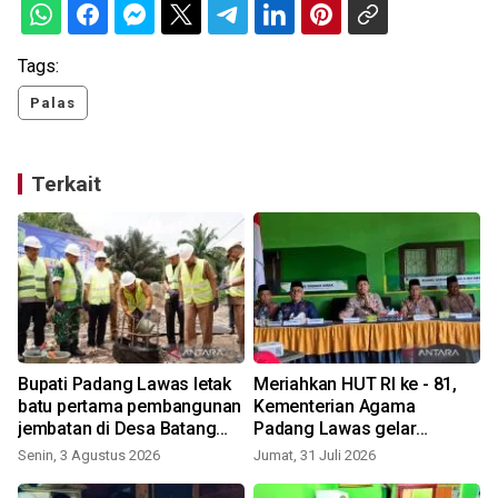
Tags:
Palas
Terkait
Bupati Padang Lawas letak
Meriahkan HUT RI ke - 81,
batu pertama pembangunan
Kementerian Agama
jembatan di Desa Batang
Padang Lawas gelar
Bulu Baru
berbagi kegiatan
Senin, 3 Agustus 2026
Jumat, 31 Juli 2026
S
perlombaan