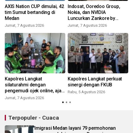
AXIS Nation CUP dimulai, 42
Indosat, Ooredoo Group,
l
tim Sumut bertanding di
Nokia, dan NVIDIA
Medan
Luncurkan Zankore by
Indosat
Jumat, 7 Agustus 2026
Jumat, 7 Agustus 2026
r
Kapolres Langkat
Kapolres Langkat perkuat
n
silaturahmi dengan
sinergi dengan FKUB
pengemudi ojek online, ajak
Rabu, 5 Agustus 2026
jaga Kamtibmas jelang HUT
Jumat, 7 Agustus 2026
RI
Terpopuler - Cuaca
Imigrasi Medan layani 79 permohonan