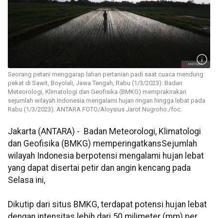
Seorang petani menggarap lahan pertanian padi saat cuaca mendung
pekat di Sawit, Boyolali, Jawa Tengah, Rabu (1/3/2023). Badan
Meteorologi, Klimatologi dan Geofisika (BMKG) memprakirakan
sejumlah wilayah Indonesia mengalami hujan ringan hingga lebat pada
Rabu (1/3/2023). ANTARA FOTO/Aloysius Jarot Nugroho./foc.
Jakarta (ANTARA) - Badan Meteorologi, Klimatologi
dan Geofisika (BMKG) memperingatkansSejumlah
wilayah Indonesia berpotensi mengalami hujan lebat
yang dapat disertai petir dan angin kencang pada
Selasa ini,
Dikutip dari situs BMKG, terdapat potensi hujan lebat
dengan intensitas lebih dari 50 milimeter (mm) per