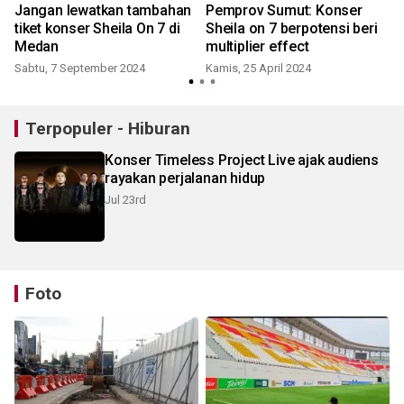
Jangan lewatkan tambahan
Pemprov Sumut: Konser
tiket konser Sheila On 7 di
Sheila on 7 berpotensi beri
Medan
multiplier effect
i
Sabtu, 7 September 2024
Kamis, 25 April 2024
Terpopuler - Hiburan
Konser Timeless Project Live ajak audiens
rayakan perjalanan hidup
Jul 23rd
Foto