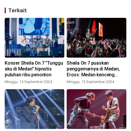
Terkait
Konser Sheila On 7 "Tunggu
Sheila On 7 puaskan
aku di Medan" hipnotis
penggemarnya di Medan,
She
puluhan ribu penonton
Eross: Medan kenceng
suaranya
Minggu, 15 September 2024
Minggu, 15 September 2024
R